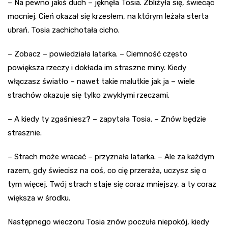
– Na pewno jakiś duch – jęknęła Tosia. Zbliżyła się, świecąc
mocniej. Cień okazał się krzesłem, na którym leżała sterta
ubrań. Tosia zachichotała cicho.
– Zobacz – powiedziała latarka. – Ciemność często
powiększa rzeczy i dokłada im straszne miny. Kiedy
włączasz światło – nawet takie malutkie jak ja – wiele
strachów okazuje się tylko zwykłymi rzeczami.
– A kiedy ty zgaśniesz? – zapytała Tosia. – Znów będzie
strasznie.
– Strach może wracać – przyznała latarka. – Ale za każdym
razem, gdy świecisz na coś, co cię przeraża, uczysz się o
tym więcej. Twój strach staje się coraz mniejszy, a ty coraz
większa w środku.
Następnego wieczoru Tosia znów poczuła niepokój, kiedy