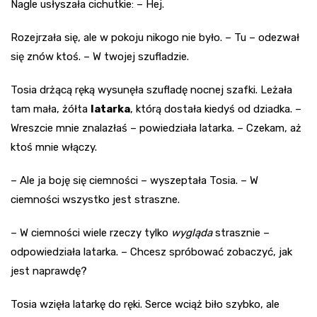
Nagle usłyszała cichutkie: – Hej.
Rozejrzała się, ale w pokoju nikogo nie było. – Tu – odezwał
się znów ktoś. – W twojej szufladzie.
Tosia drżącą ręką wysunęła szufladę nocnej szafki. Leżała
tam mała, żółta
latarka
, którą dostała kiedyś od dziadka. –
Wreszcie mnie znalazłaś – powiedziała latarka. – Czekam, aż
ktoś mnie włączy.
– Ale ja boję się ciemności – wyszeptała Tosia. – W
ciemności wszystko jest straszne.
– W ciemności wiele rzeczy tylko
wygląda
strasznie –
odpowiedziała latarka. – Chcesz spróbować zobaczyć, jak
jest naprawdę?
Tosia wzięła latarkę do ręki. Serce wciąż biło szybko, ale