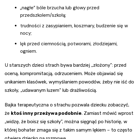
„nagłe” bóle brzucha lub głowy przed
przedszkolem/szkołą;
trudności z zasypianiem, koszmary, budzenie się w
nocy;
lęk przed ciemnością, potworami, złodziejami,
ogniem.
U starszych dzieci strach bywa bardziej „złożony”: przed
oceną, kompromitacją, odrzuceniem. Może objawiać się
unikaniem klasówek, wymyślaniem powodów, żeby nie iść do
szkoły, „udawanym luzem” lub drażliwością.
Bajka terapeutyczna o strachu pozwala dziecku zobaczyć,
że
ktoś inny przeżywa podobnie
. Zamiast mówić wprost
„widzę, że boisz się szkoły”, można sięgnąć po historię, w
której bohater zmaga się z takim samym lękiem – to często
otwiera dziecko na rozmowę.