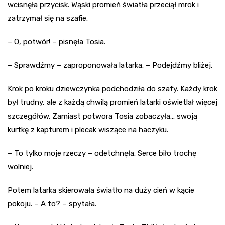
wcisnęła przycisk. Wąski promień światła przeciął mrok i
zatrzymał się na szafie.
– O, potwór! – pisnęła Tosia.
– Sprawdźmy – zaproponowała latarka. – Podejdźmy bliżej.
Krok po kroku dziewczynka podchodziła do szafy. Każdy krok
był trudny, ale z każdą chwilą promień latarki oświetlał więcej
szczegółów. Zamiast potwora Tosia zobaczyła… swoją
kurtkę z kapturem i plecak wiszące na haczyku.
– To tylko moje rzeczy – odetchnęła. Serce biło trochę
wolniej.
Potem latarka skierowała światło na duży cień w kącie
pokoju. – A to? – spytała.