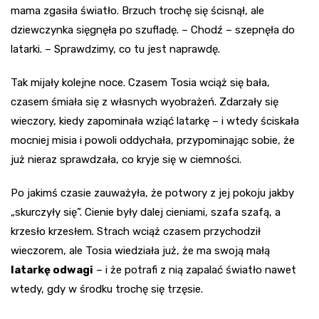
mama zgasiła światło. Brzuch trochę się ścisnął, ale
dziewczynka sięgnęła po szufladę. – Chodź – szepnęła do
latarki. – Sprawdzimy, co tu jest naprawdę.
Tak mijały kolejne noce. Czasem Tosia wciąż się bała,
czasem śmiała się z własnych wyobrażeń. Zdarzały się
wieczory, kiedy zapominała wziąć latarkę – i wtedy ściskała
mocniej misia i powoli oddychała, przypominając sobie, że
już nieraz sprawdzała, co kryje się w ciemności.
Po jakimś czasie zauważyła, że potwory z jej pokoju jakby
„skurczyły się”. Cienie były dalej cieniami, szafa szafą, a
krzesło krzesłem. Strach wciąż czasem przychodził
wieczorem, ale Tosia wiedziała już, że ma swoją małą
latarkę odwagi
– i że potrafi z nią zapalać światło nawet
wtedy, gdy w środku trochę się trzęsie.