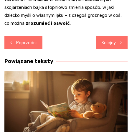
skojarzeniach bajka stopniowo zmienia sposób, w jaki
dziecko myśli o własnym lęku – z czegoś groźnego w coś,
co można
zrozumieć i oswoić
.
Nawigacja
Poprzedni
Kolejny
wpisu
Powiązane teksty