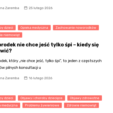
na Zaremba
25 lutego 2026
y dzieci
Opieka medyczna
Zachowanie noworodków
ie niemowląt
odek nie chce jeść tylko śpi – kiedy się
wić?
ek, który „nie chce jeść, tylko śpi”, to jeden z częstszych
w pilnych konsultacji u
na Zaremba
16 lutego 2026
y dzieci
Objawy i choroby dziecięce
Objawy zdrowotne
a medyczna
Problemy żywieniowe
Zdrowie niemowląt