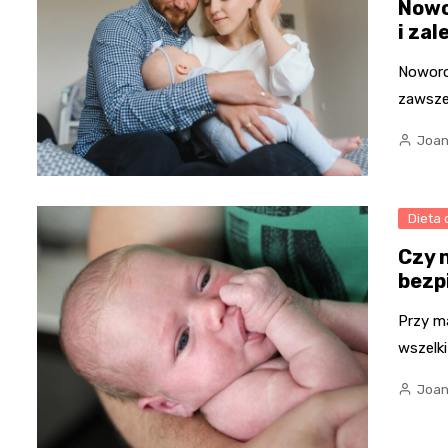
Nowo
i zal
Noworod
zawsze
Joan
Dieta 
Czy 
bezp
Przy m
wszelk
Joan