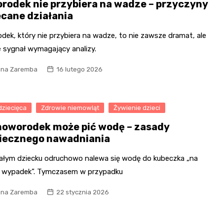
rodek nie przybiera na wadze – przyczyny
ecane działania
ek, który nie przybiera na wadze, to nie zawsze dramat, ale
 sygnał wymagający analizy.
na Zaremba
16 lutego 2026
dziecięca
Zdrowie niemowląt
Żywienie dzieci
noworodek może pić wodę – zasady
iecznego nawadniania
ałym dziecku odruchowo nalewa się wodę do kubeczka „na
i wypadek”. Tymczasem w przypadku
na Zaremba
22 stycznia 2026