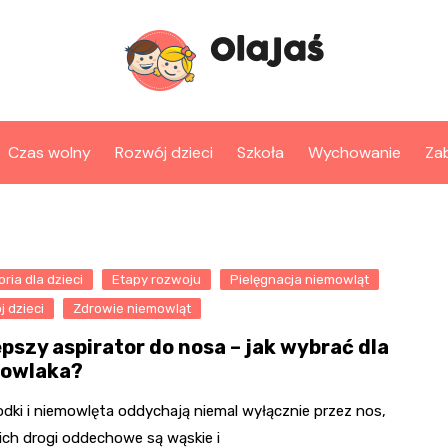
Czas wolny
Rozwój dzieci
Szkoła
Wychowanie
Za
ria dla dzieci
Etapy rozwoju
Pielęgnacja niemowląt
 dzieci
Zdrowie niemowląt
pszy aspirator do nosa – jak wybrać dla
owlaka?
dki i niemowlęta oddychają niemal wyłącznie przez nos,
ich drogi oddechowe są wąskie i