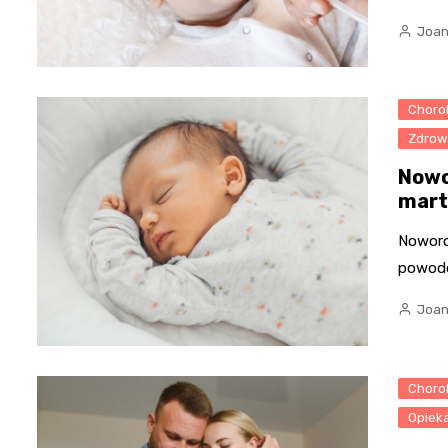
Joan
Chorob
Zdrow
Nowor
mart
Noworod
powodó
Joan
Chorob
Opiek