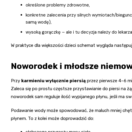
określone problemy zdrowotne,
konkretne zalecenia przy silnych wymiotach/biegunc
samą wodę),
wysoką gorączkę – ale i tu decyzja należy do lekarza
W praktyce dla większości dzieci schemat wygląda następu
Noworodek i młodsze niemowl
Przy
karmieniu wyłącznie piersią
przez pierwsze 4–6 m
Zaleca się po prostu częstsze przystawianie do piersi na 
noworodek sam reguluje ilość wypijanego płynu, jeśli ma s
Podawanie wody może spowodować, że maluch mniej chętnie
płynem. To z kolei może doprowadzić do:
słabszego przyrostu masy ciała,