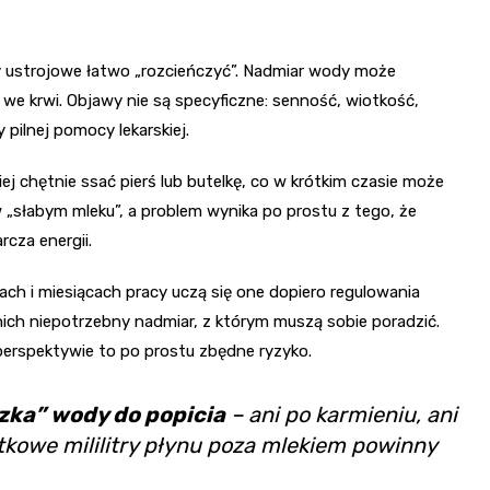
ny ustrojowe łatwo „rozcieńczyć”. Nadmiar wody może
u we krwi. Objawy nie są specyficzne: senność, wiotkość,
pilnej pomocy lekarskiej.
ej chętnie ssać pierś lub butelkę, co w krótkim czasie może
w „słabym mleku”, a problem wynika po prostu z tego, że
cza energii.
ach i miesiącach pracy uczą się one dopiero regulowania
ich niepotrzebny nadmiar, z którym muszą sobie poradzić.
perspektywie to po prostu zbędne ryzyko.
zka” wody do popicia
– ani po karmieniu, ani
kowe mililitry płynu poza mlekiem powinny