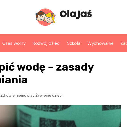
Czas wolny
Rozwój dzieci
Szkoła
Wychowanie
Za
pić wodę – zasady
iania
,
,
Zdrowie niemowląt
Żywienie dzieci