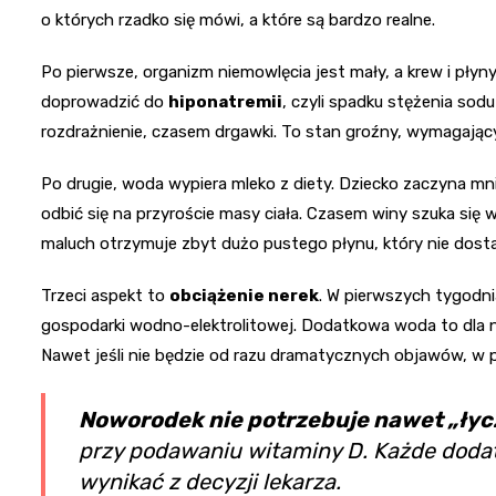
o których rzadko się mówi, a które są bardzo realne.
Po pierwsze, organizm niemowlęcia jest mały, a krew i pły
doprowadzić do
hiponatremii
, czyli spadku stężenia sod
rozdrażnienie, czasem drgawki. To stan groźny, wymagający 
Po drugie, woda wypiera mleko z diety. Dziecko zaczyna mni
odbić się na przyroście masy ciała. Czasem winy szuka się 
maluch otrzymuje zbyt dużo pustego płynu, który nie dostar
Trzeci aspekt to
obciążenie nerek
. W pierwszych tygodni
gospodarki wodno-elektrolitowej. Dodatkowa woda to dla n
Nawet jeśli nie będzie od razu dramatycznych objawów, w 
Noworodek nie potrzebuje nawet „łyc
przy podawaniu witaminy D. Każde dodat
wynikać z decyzji lekarza.