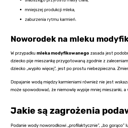
mniejszej produkcji mleka,
zaburzenia rytmu karmień.
Noworodek na mleku modyf
W przypadku
mleka modyfikowanego
zasada jest podob
dziecko pije mieszankę przygotowaną zgodnie z zaleceniami
dziecko „wypiło więcej”, jest po prostu niebezpieczna. Zmie
Dopajanie wodą między karmieniami również nie jest wskaz
może spowodować, że niemowlę wypije mniej mieszanki, a wi
Jakie są zagrożenia poda
Podanie wody noworodkowi „profilaktycznie”, „bo gorąco” lu