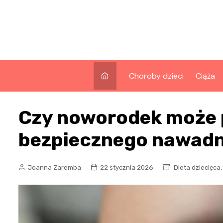
Skip
to
content
Choroby dzieci
Ciąża
Czy noworodek może 
bezpiecznego nawadn
Joanna Zaremba
22 stycznia 2026
Dieta dziecięca