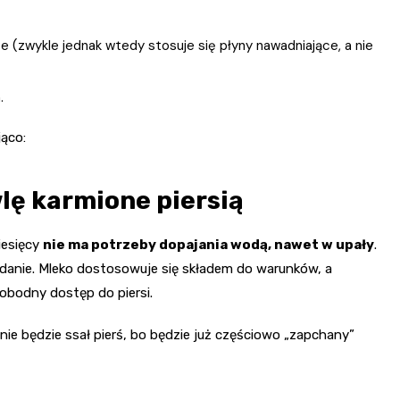
e (zwykle jednak wtedy stosuje się płyny nawadniające, a nie
.
jąco:
ę karmione piersią
iesięcy
nie ma potrzeby dopajania wodą, nawet w upały
.
żądanie. Mleko dostosowuje się składem do warunków, a
wobodny dostęp do piersi.
 będzie ssał pierś, bo będzie już częściowo „zapchany”