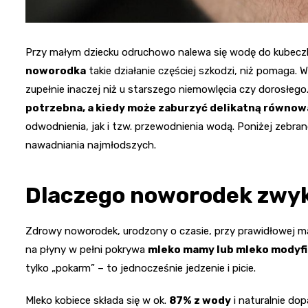
Przy małym dziecku odruchowo nalewa się wodę do kubecz
noworodka
takie działanie częściej szkodzi, niż pomaga.
zupełnie inaczej niż u starszego niemowlęcia czy dorosłego
potrzebna, a kiedy może zaburzyć delikatną równo
odwodnienia, jak i tzw. przewodnienia wodą. Poniżej zebra
nawadniania najmłodszych.
Dlaczego noworodek zwyk
Zdrowy noworodek, urodzony o czasie, przy prawidłowej ma
na płyny w pełni pokrywa
mleko mamy lub mleko modyf
tylko „pokarm” – to jednocześnie jedzenie i picie.
Mleko kobiece składa się w ok.
87% z wody
i naturalnie do