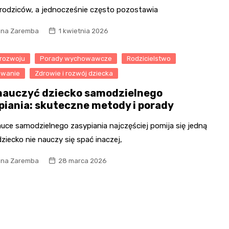
 rodziców, a jednocześnie często pozostawia
na Zaremba
1 kwietnia 2026
 rozwoju
Porady wychowawcze
Rodzicielstwo
wanie
Zdrowie i rozwój dziecka
nauczyć dziecko samodzielnego
piania: skuteczne metody i porady
uce samodzielnego zasypiania najczęściej pomija się jedną
dziecko nie nauczy się spać inaczej,
na Zaremba
28 marca 2026