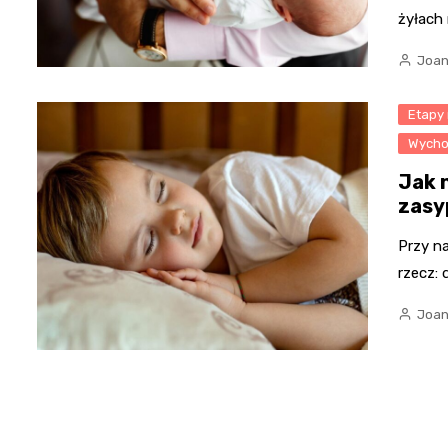
żyłach
Joan
Etapy
Wycho
Jak 
zasy
Przy na
rzecz: 
Joan