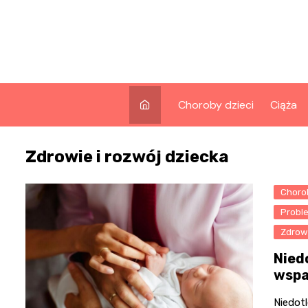
Skip
to
content
Choroby dzieci
Ciąża
Zdrowie i rozwój dziecka
Chorob
Probl
Zdrowi
Nied
wspa
Niedotl