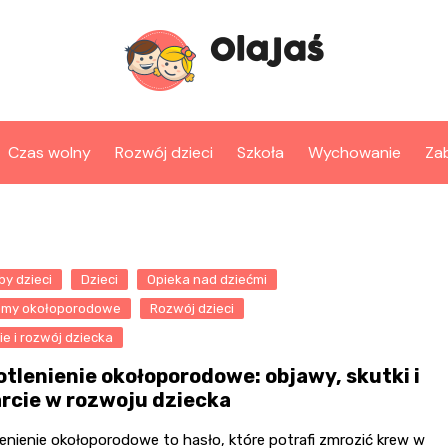
Czas wolny
Rozwój dzieci
Szkoła
Wychowanie
Za
y dzieci
Dzieci
Opieka nad dziećmi
emy okołoporodowe
Rozwój dzieci
e i rozwój dziecka
otlenienie okołoporodowe: objawy, skutki i
rcie w rozwoju dziecka
enienie okołoporodowe to hasło, które potrafi zmrozić krew w