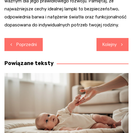
ważnym dla jego prawidłowego rozwoju. Pamiętaj, że
najważniejsze cechy idealnej lampki to bezpieczeństwo,
odpowiednia barwa i natężenie światła oraz funkcjonalność
dopasowana do indywidualnych potrzeb twojej rodziny.
Nawigacja
Poprzedni
Kolejny
wpisu
Powiązane teksty