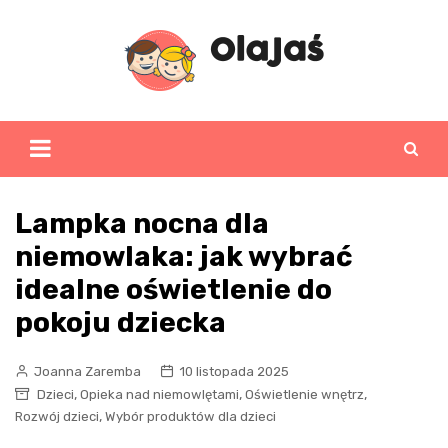
Skip
to
content
Lampka nocna dla
niemowlaka: jak wybrać
idealne oświetlenie do
pokoju dziecka
Joanna Zaremba
10 listopada 2025
,
,
,
Dzieci
Opieka nad niemowlętami
Oświetlenie wnętrz
,
Rozwój dzieci
Wybór produktów dla dzieci