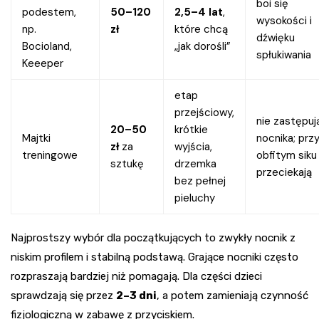
boi się
podestem,
50–120
2,5–4 lat
,
wysokości i
np.
zł
które chcą
dźwięku
Bocioland,
„jak dorośli”
spłukiwania
Keeeper
etap
przejściowy,
nie zastępuj
20–50
krótkie
Majtki
nocnika; prz
zł
za
wyjścia,
treningowe
obfitym siku
sztukę
drzemka
przeciekają
bez pełnej
pieluchy
Najprostszy wybór dla początkujących to zwykły nocnik z
niskim profilem i stabilną podstawą. Grające nocniki często
rozpraszają bardziej niż pomagają. Dla części dzieci
sprawdzają się przez
2–3 dni
, a potem zamieniają czynność
fizjologiczną w zabawę z przyciskiem.