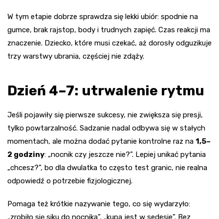
W tym etapie dobrze sprawdza się lekki ubiór: spodnie na
gumce, brak rajstop, body i trudnych zapięć. Czas reakcji ma
znaczenie. Dziecko, które musi czekać, aż dorosły odguzikuje
trzy warstwy ubrania, częściej nie zdąży.
Dzień 4–7: utrwalenie rytmu
Jeśli pojawiły się pierwsze sukcesy, nie zwiększa się presji,
tylko powtarzalność. Sadzanie nadal odbywa się w stałych
momentach, ale można dodać pytanie kontrolne raz na
1,5–
2 godziny
: „nocnik czy jeszcze nie?”. Lepiej unikać pytania
„chcesz?”, bo dla dwulatka to często test granic, nie realna
odpowiedź o potrzebie fizjologicznej.
Pomaga też krótkie nazywanie tego, co się wydarzyło:
„zrobiło się siku do nocnika”, „kupa jest w sedesie”. Bez