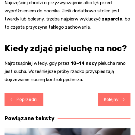
Najczęściej chodzi o przyzwyczajenie albo lęk przed
wypróżnieniem do nocnika. Jeśli dodatkowo stolec jest
twardy lub bolesny, trzeba najpierw wykluczyć
zaparcie
, bo
to częsta przyczyna takiego zachowania.
Kiedy zdjąć pieluchę na noc?
Najrozsądniej wtedy, gdy przez
10–14 nocy
pielucha rano
jest sucha. Wcześniejsze próby rzadko przyspieszają
dojrzewanie nocnej kontroli pęcherza.
Nawigacja
Poprzedni
Kolejny
wpisu
Powiązane teksty