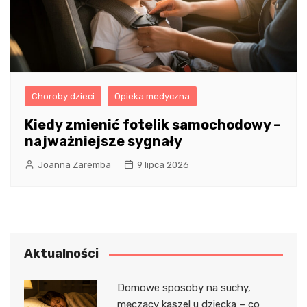
Choroby dzieci
Opieka medyczna
Kiedy zmienić fotelik samochodowy –
najważniejsze sygnały
Joanna Zaremba
9 lipca 2026
Aktualności
Domowe sposoby na suchy,
męczący kaszel u dziecka – co