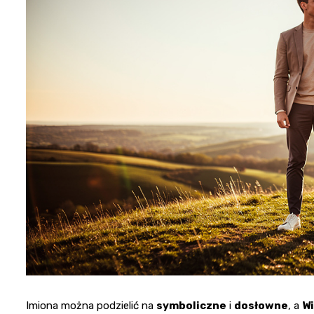
Imiona można podzielić na
symboliczne
i
dosłowne
, a
Wi