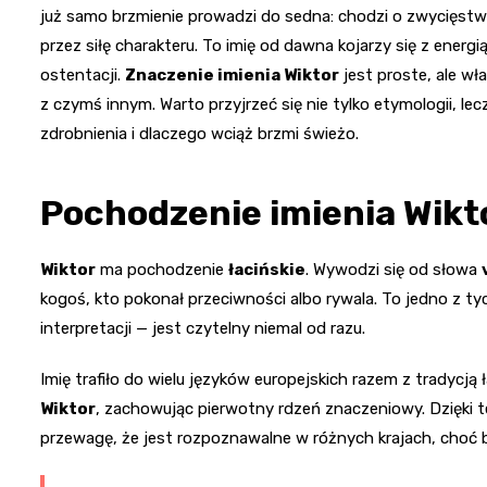
już samo brzmienie prowadzi do sedna: chodzi o zwycięstwo
przez siłę charakteru. To imię od dawna kojarzy się z energ
ostentacji.
Znaczenie imienia Wiktor
jest proste, ale wł
z czymś innym. Warto przyjrzeć się nie tylko etymologii, lec
zdrobnienia i dlaczego wciąż brzmi świeżo.
Pochodzenie imienia Wikt
Wiktor
ma pochodzenie
łacińskie
. Wywodzi się od słowa
kogoś, kto pokonał przeciwności albo rywala. To jedno z 
interpretacji — jest czytelny niemal od razu.
Imię trafiło do wielu języków europejskich razem z tradycją 
Wiktor
, zachowując pierwotny rdzeń znaczeniowy. Dzięki te
przewagę, że jest rozpoznawalne w różnych krajach, choć 