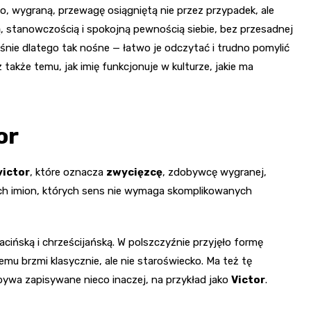
, wygraną, przewagę osiągniętą nie przez przypadek, ale
ią, stanowczością i spokojną pewnością siebie, bez przesadnej
aśnie dlatego tak nośne — łatwo je odczytać i trudno pomylić
z także temu, jak imię funkcjonuje w kulturze, jakie ma
or
victor
, które oznacza
zwycięzcę
, zdobywcę wygranej,
tych imion, których sens nie wymaga skomplikowanych
łacińską i chrześcijańską. W polszczyźnie przyjęło formę
mu brzmi klasycznie, ale nie staroświecko. Ma też tę
bywa zapisywane nieco inaczej, na przykład jako
Victor
.