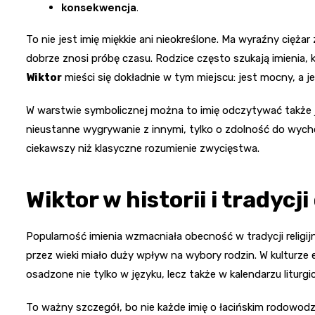
konsekwencja
.
To nie jest imię miękkie ani nieokreślone. Ma wyraźny cięża
dobrze znosi próbę czasu. Rodzice często szukają imienia, k
Wiktor
mieści się dokładnie w tym miejscu: jest mocny, a 
W warstwie symbolicznej można to imię odczytywać także j
nieustanne wygrywanie z innymi, tylko o zdolność do wych
ciekawszy niż klasyczne rozumienie zwycięstwa.
Wiktor w historii i tradycj
Popularność imienia wzmacniała obecność w tradycji religij
przez wieki miało duży wpływ na wybory rodzin. W kulturze e
osadzone nie tylko w języku, lecz także w kalendarzu liturg
To ważny szczegół, bo nie każde imię o łacińskim rodowodz