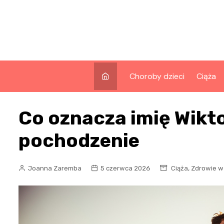
Skip
to
content
Choroby dzieci
Ciąża
Co oznacza imię Wikto
pochodzenie
,
Joanna Zaremba
5 czerwca 2026
Ciąża
Zdrowie w 