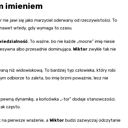
ym imieniem
r nie jawi się jako marzyciel oderwany od rzeczywistości. To
elu nawet wtedy, gdy wymaga to czasu.
iedzialność
. To ważne, bo nie każde „mocne” imię niesie
gresywna albo przesadnie dominująca.
Wiktor
zwykle tak nie
waną niż widowiskową. To bardziej typ człowieka, który robi
ym odbiorze to zaleta, bo imię brzmi poważnie, lecz nie
je pewną dynamikę, a końcówka „-tor” dodaje stanowczości.
tak często.
k na pierwsze wrażenie, a
Wiktor
budzi zazwyczaj odczytanie