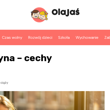
Czas wolny
Rozwój dzieci
Szkoła
Wychowanie
Za
yna – cechy
ciąży