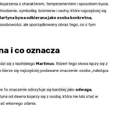
ę skojarzenia z charakterem, temperamentem i sposobem bycia.
odzenie, symbolikę, brzmienie i cechy, które najczęściej się
Martyna bywa odbierana jako osoba konkretna,
a osobowości, ale uporządkowany obraz tego, co z tym
na i co oznacza
dzi się z łacińskiego
Martinus
. Rdzeń tego słowa łączy się z
ie bierze się najczęściej podawane znaczenie: osoba „należąca
e to znaczenie odczytuje się bardziej jako
odwaga,
rtyna od dawna kojarzy się z osobą, która nie lubi stać w
ażać własnego zdania.