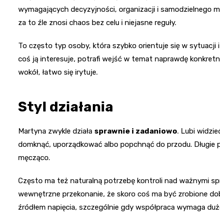
wymagających decyzyjności, organizacji i samodzielnego my
za to źle znosi chaos bez celu i niejasne reguły.
To często typ osoby, która szybko orientuje się w sytuacji
coś ją interesuje, potrafi wejść w temat naprawdę konkret
wokół, łatwo się irytuje.
Styl działania
Martyna zwykle działa
sprawnie i zadaniowo
. Lubi widzi
domknąć, uporządkować albo popchnąć do przodu. Długie prz
męcząco.
Często ma też naturalną potrzebę kontroli nad ważnymi spr
wewnętrzne przekonanie, że skoro coś ma być zrobione dobr
źródłem napięcia, szczególnie gdy współpraca wymaga duże