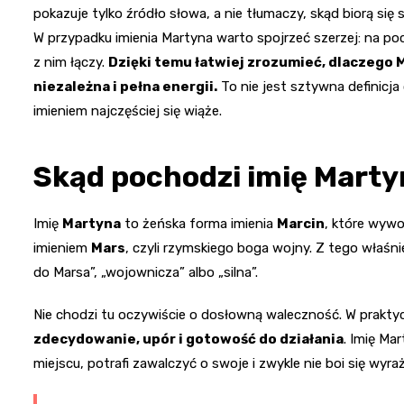
pokazuje tylko źródło słowa, a nie tłumaczy, skąd biorą si
W przypadku imienia Martyna warto spojrzeć szerzej: na poch
z nim łączy.
Dzięki temu łatwiej zrozumieć, dlaczego 
niezależna i pełna energii.
To nie jest sztywna definicj
imieniem najczęściej się wiąże.
Skąd pochodzi imię Marty
Imię
Martyna
to żeńska forma imienia
Marcin
, które wywo
imieniem
Mars
, czyli rzymskiego boga wojny. Z tego właśn
do Marsa”, „wojownicza” albo „silna”.
Nie chodzi tu oczywiście o dosłowną waleczność. W praktyc
zdecydowanie, upór i gotowość do działania
. Imię Ma
miejscu, potrafi zawalczyć o swoje i zwykle nie boi się wyr