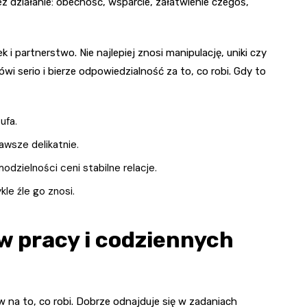
ez działanie: obecność, wsparcie, załatwienie czegoś,
 i partnerstwo. Nie najlepiej znosi manipulację, uniki czy
wi serio i bierze odpowiedzialność za to, co robi. Gdy to
ufa.
awsze delikatnie.
dzielności ceni stabilne relacje.
le źle go znosi.
w pracy i codziennych
w na to, co robi. Dobrze odnajduje się w zadaniach