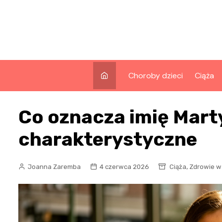
Skip
to
content
Choroby dzieci
Ciąża
Co oznacza imię Mart
charakterystyczne
,
Joanna Zaremba
4 czerwca 2026
Ciąża
Zdrowie w 