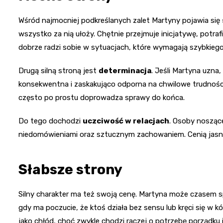
Wśród najmocniej podkreślanych zalet Martyny pojawia się
wszystko za nią ułoży. Chętnie przejmuje inicjatywę, potrafi
dobrze radzi sobie w sytuacjach, które wymagają szybkiego
Drugą silną stroną jest
determinacja
. Jeśli Martyna uzna
konsekwentna i zaskakująco odporna na chwilowe trudności.
często po prostu doprowadza sprawy do końca.
Do tego dochodzi
uczciwość w relacjach
. Osoby noszące
niedomówieniami oraz sztucznym zachowaniem. Cenią jasne
Słabsze strony
Silny charakter ma też swoją cenę. Martyna może czasem spr
gdy ma poczucie, że ktoś działa bez sensu lub kręci się w 
jako chłód, choć zwykle chodzi raczej o potrzebę porządku i