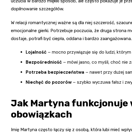
uczucia w bardzo miękki sposób, ale często pokazuje je prz
dopilnowanie szczegółów.
W relacji romantycznej ważne są dla niej szczerość, szacunek
emocjonalne gierki. Potrzebuje poczucia, że druga strona mó
dostaje, potrafi być ciepła, oddana i bardzo zaangażowana.
Lojalność
– mocno przywiązuje się do ludzi, którym 
Bezpośredniość
– mówi jasno, co myśli, choć nie z
Potrzeba bezpieczeństwa
– nawet przy dużej samo
Niechęć do pozorów
– szybko wyczuwa fałsz i zwyk
Jak Martyna funkcjonuje 
obowiązkach
Imię Martyna często łączy się z osobą, która lubi mieć wpły