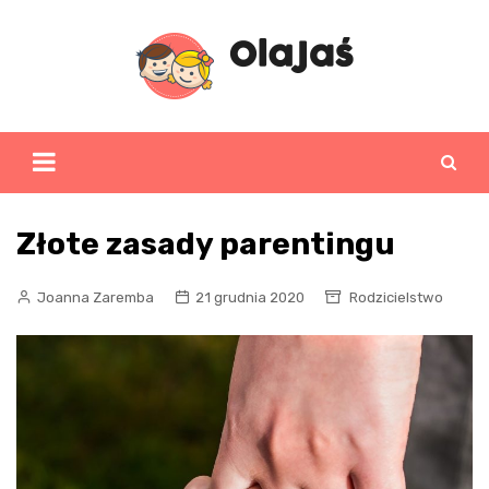
Skip
to
content
Złote zasady parentingu
Joanna Zaremba
21 grudnia 2020
Rodzicielstwo