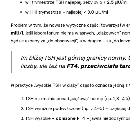
w I trymestrze TSH najlepiej, żeby było
< 2,5
µIU/ml
w II i III trymestrze – najlepiej
< 3,0
µIU/ml
Problem w tym, że nowsze wytyczne części towarzystw e
mIU/l
, jeśli laboratorium nie ma własnych, „ciążowych” no
będzie uznany za „do obserwacji”, a w drugim – za „do lecze
Im bliżej TSH jest górnej granicy normy, 
liczbę, ale też na
FT4, przeciwciała tar
W praktyce „wysokie TSH w ciąży” często oznacza jedną z t
TSH minimalnie ponad „ciążową” normę (np. 2,8–4,5) 
TSH wyraźnie podwyższone (np. > 4–5) – częściej d
TSH wysokie +
obniżone FT4
– jawna niedoczynność