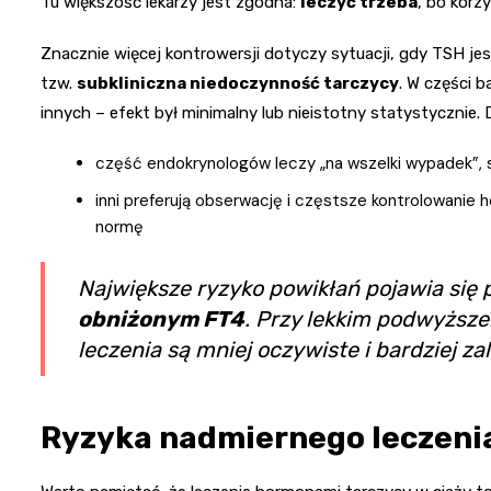
Tu większość lekarzy jest zgodna:
leczyć trzeba
, bo korz
Znacznie więcej kontrowersji dotyczy sytuacji, gdy TSH j
tzw.
subkliniczna niedoczynność tarczycy
. W części 
innych – efekt był minimalny lub nieistotny statystycznie. 
część endokrynologów leczy „na wszelki wypadek”, 
inni preferują obserwację i częstsze kontrolowanie
normę
Największe ryzyko powikłań pojawia się 
obniżonym FT4
. Przy lekkim podwyższe
leczenia są mniej oczywiste i bardziej za
Ryzyka nadmiernego leczeni