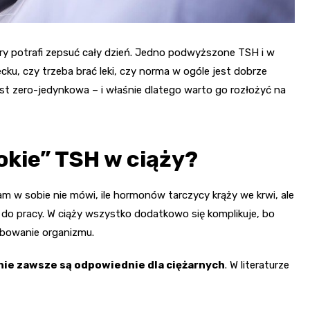
ry potrafi zepsuć cały dzień. Jedno podwyższone TSH i w
ecku, czy trzeba brać leki, czy norma w ogóle jest dobrze
t zero-jedynkowa – i właśnie dlatego warto go rozłożyć na
okie” TSH w ciąży?
am w sobie nie mówi, ile hormonów tarczycy krąży we krwi, ale
do pracy. W ciąży wszystko dodatkowo się komplikuje, bo
ebowanie organizmu.
nie zawsze są odpowiednie dla ciężarnych
. W literaturze