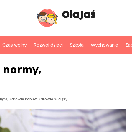
Czas wolny
Rozwój dzieci
Szkoła
Wychowanie
Za
– normy,
,
,
iąża
Zdrowie kobiet
Zdrowie w ciąży