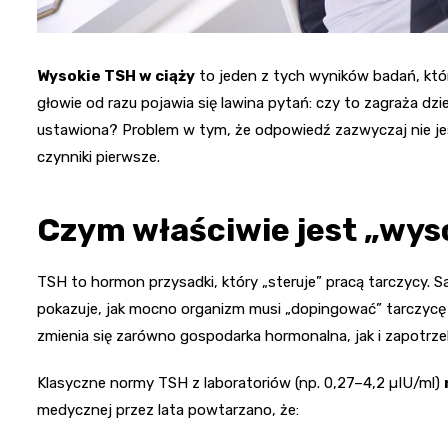
Wysokie TSH w ciąży
to jeden z tych wyników badań, któ
głowie od razu pojawia się lawina pytań: czy to zagraża dzi
ustawiona? Problem w tym, że odpowiedź zazwyczaj nie jes
czynniki pierwsze.
Czym właściwie jest „wys
TSH to hormon przysadki, który „steruje” pracą tarczycy. S
pokazuje, jak mocno organizm musi „dopingować” tarczycę 
zmienia się zarówno gospodarka hormonalna, jak i zapotrz
Klasyczne normy TSH z laboratoriów (np. 0,27–4,2 µIU/ml)
medycznej przez lata powtarzano, że: