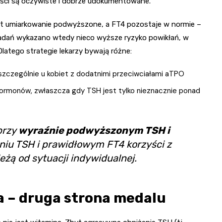
yści są oczywiste i dobrze udokumentowane.
est umiarkowanie podwyższone, a FT4 pozostaje w normie –
badań wykazano wtedy nieco wyższe ryzyko powikłań, w
Dlatego strategie lekarzy bywają różne:
szczególnie u kobiet z dodatnimi przeciwciałami aTPO
 hormonów, zwłaszcza gdy TSH jest tylko nieznacznie ponad
przy
wyraźnie podwyższonym TSH i
niu TSH i prawidłowym FT4 korzyści z
leżą od sytuacji indywidualnej.
a – druga strona medalu