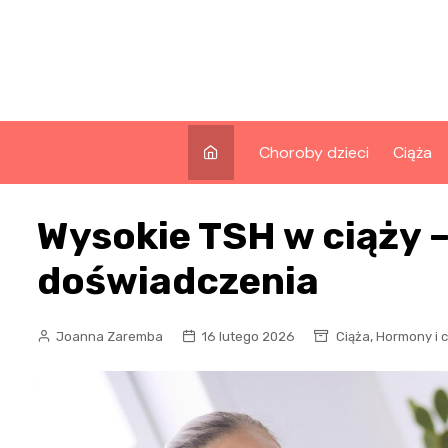
Skip
to
content
Choroby dzieci
Ciąża
Wysokie TSH w ciąży 
doświadczenia
,
Joanna Zaremba
16 lutego 2026
Ciąża
Hormony i c