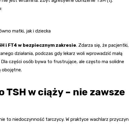
 nie jest witamina. Zbyt agresywne obniżenie TSH (tj.
:
wno matki, jak i dziecka
H i FT4 w bezpiecznym zakresie
. Zdarza się, że pacjentki,
wanego działania, podczas gdy lekarz woli wprowadzić małą
Dla części osób bywa to frustrujące, ale często ma solidne
 obojętne.
 TSH w ciąży – nie zawsze
ie to niedoczynność tarczycy. W praktyce wachlarz przyczyn