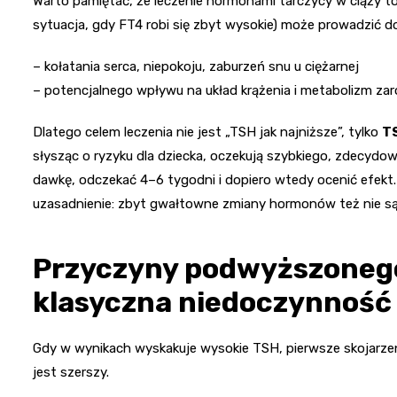
Warto pamiętać, że leczenie hormonami tarczycy w ciąży to
sytuacja, gdy FT4 robi się zbyt wysokie) może prowadzić do
– kołatania serca, niepokoju, zaburzeń snu u ciężarnej
– potencjalnego wpływu na układ krążenia i metabolizm zaró
Dlatego celem leczenia nie jest „TSH jak najniższe”, tylko
TS
słysząc o ryzyku dla dziecka, oczekują szybkiego, zdecydo
dawkę, odczekać 4–6 tygodni i dopiero wtedy ocenić efekt. 
uzasadnienie: zbyt gwałtowne zmiany hormonów też nie są
Przyczyny podwyższonego
klasyczna niedoczynność
Gdy w wynikach wyskakuje wysokie TSH, pierwsze skojarzen
jest szerszy.