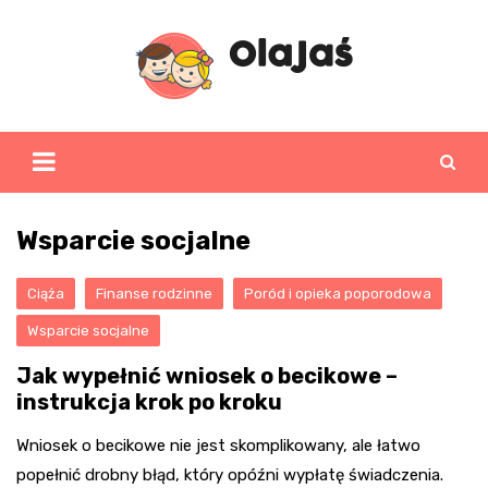
Skip
to
content
Wsparcie socjalne
Ciąża
Finanse rodzinne
Poród i opieka poporodowa
Wsparcie socjalne
Jak wypełnić wniosek o becikowe –
instrukcja krok po kroku
Wniosek o becikowe nie jest skomplikowany, ale łatwo
popełnić drobny błąd, który opóźni wypłatę świadczenia.