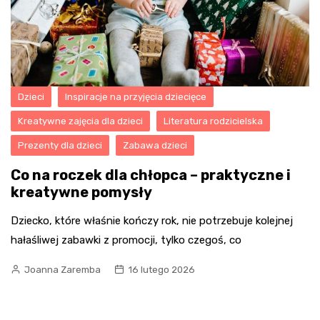
Dzieci
Inspiracje na przyjęcia dziecięce
Kreatywne zajęcia dla dzieci
Literatura rodzicielska
Prezenty dla dzieci
Zabawa dzieci
Co na roczek dla chłopca – praktyczne i
kreatywne pomysły
Dziecko, które właśnie kończy rok, nie potrzebuje kolejnej
hałaśliwej zabawki z promocji, tylko czegoś, co
Joanna Zaremba
16 lutego 2026