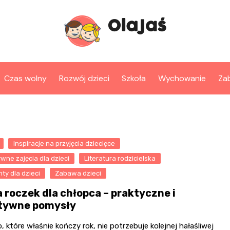
Czas wolny
Rozwój dzieci
Szkoła
Wychowanie
Za
Inspiracje na przyjęcia dziecięce
wne zajęcia dla dzieci
Literatura rodzicielska
ty dla dzieci
Zabawa dzieci
a roczek dla chłopca – praktyczne i
tywne pomysły
, które właśnie kończy rok, nie potrzebuje kolejnej hałaśliwej