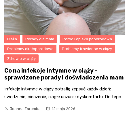
Ciąża
Porady dla mam
Poród i opieka poporodowa
Problemy okołoporodowe
Problemy trawienne w ciąży
Zdrowie w ciąży
Co na infekcje intymne w ciąży –
sprawdzone porady i doświadczenia mam
Infekcje intymne w ciąży potrafią zepsuć każdy dzień:
swędzenie, pieczenie, ciągłe uczucie dyskomfortu. Do tego
Joanna Zaremba
12 maja 2026