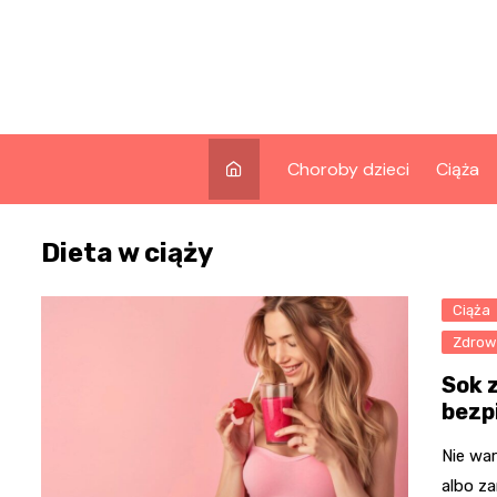
Skip
to
content
Choroby dzieci
Ciąża
Dieta w ciąży
Ciąża
Zdrowi
Sok 
bezp
Nie war
albo za