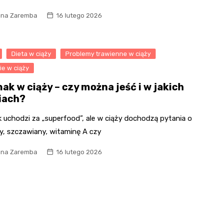
na Zaremba
16 lutego 2026
Dieta w ciąży
Problemy trawienne w ciąży
e w ciąży
ak w ciąży – czy można jeść i w jakich
ciach?
 uchodzi za „superfood”, ale w ciąży dochodzą pytania o
y, szczawiany, witaminę A czy
na Zaremba
16 lutego 2026