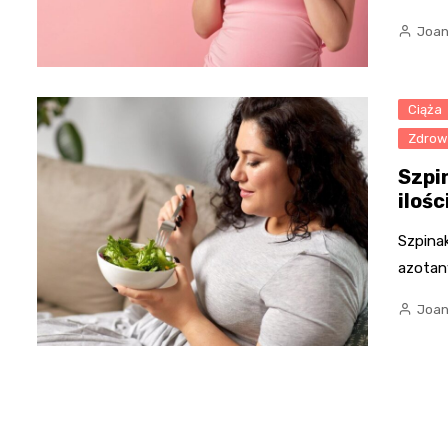
Joan
Ciąża
Zdrowi
Szpin
iloś
Szpinak
azotan
Joan