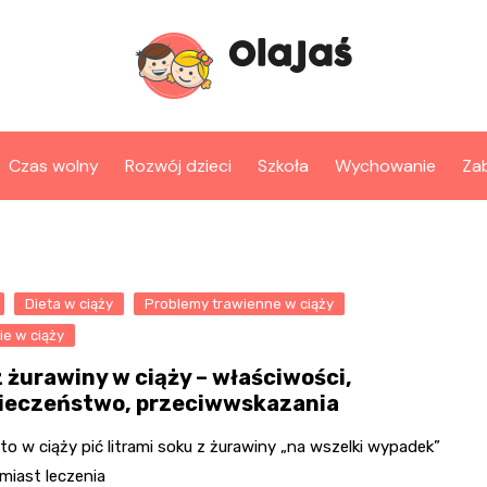
Czas wolny
Rozwój dzieci
Szkoła
Wychowanie
Za
Dieta w ciąży
Problemy trawienne w ciąży
e w ciąży
z żurawiny w ciąży – właściwości,
ieczeństwo, przeciwwskazania
to w ciąży pić litrami soku z żurawiny „na wszelki wypadek”
miast leczenia