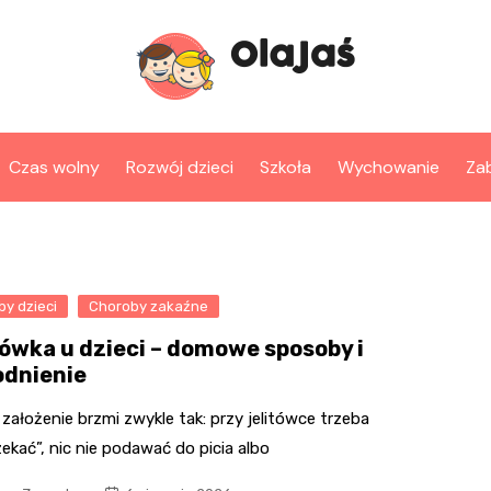
Czas wolny
Rozwój dzieci
Szkoła
Wychowanie
Za
y dzieci
Choroby zakaźne
tówka u dzieci – domowe sposoby i
dnienie
założenie brzmi zwykle tak: przy jelitówce trzeba
ekać”, nic nie podawać do picia albo