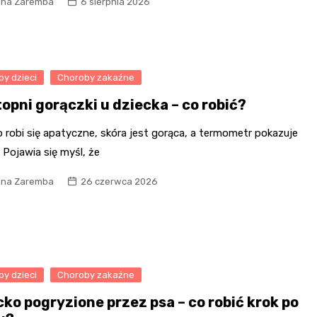
na Zaremba
6 sierpnia 2026
y dzieci
Choroby zakaźne
opni gorączki u dziecka – co robić?
 robi się apatyczne, skóra jest gorąca, a termometr pokazuje
 Pojawia się myśl, że
na Zaremba
26 czerwca 2026
y dzieci
Choroby zakaźne
cko pogryzione przez psa – co robić krok po