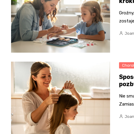
krok
Groźny,
zostaje
Joan
Chorob
Spos
pozb
Nie sm
Zamiast
Joan