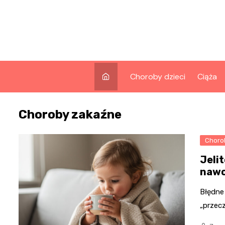
Skip
to
content
Choroby dzieci
Ciąża
Choroby zakaźne
Chorob
Jeli
nawo
Błędne 
„przecz