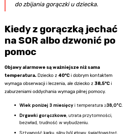
do zbijania gorączki u dziecka.
Kiedy z gorączką jechać
na SOR albo dzwonić po
pomoc
Objawy alarmowe są ważniejsze niż sama
temperatura.
Dziecko z
40°C
i dobrym kontaktem
wymaga obserwacji i leczenia, ale dziecko z
38,5°C
i
zaburzeniami oddychania wymaga pilnej pomocy.
Wiek poniżej 3 miesięcy
i temperatura
≥38,0°C
.
Drgawki gorączkowe
, utrata przytomności,
bezwład, trudność w wybudzeniu.
Sztywność karku, silny ból głowy, światłowstręt.