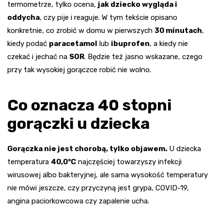
termometrze, tylko ocena,
jak dziecko wygląda i
oddycha
, czy pije i reaguje. W tym tekście opisano
konkretnie, co zrobić w domu w pierwszych
30 minutach
,
kiedy podać
paracetamol
lub
ibuprofen
, a kiedy nie
czekać i jechać na
SOR
. Będzie też jasno wskazane, czego
przy tak wysokiej gorączce robić nie wolno.
Co oznacza
40 stopni
gorączki u dziecka
Gorączka nie jest chorobą, tylko objawem.
U dziecka
temperatura
40,0°C
najczęściej towarzyszy infekcji
wirusowej albo bakteryjnej, ale sama wysokość temperatury
nie mówi jeszcze, czy przyczyną jest grypa, COVID-19,
angina paciorkowcowa czy zapalenie ucha.