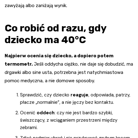
zawyżają albo zaniżają wynik.
Co robić od razu, gdy
dziecko ma
40°C
Najpierw ocenia się dziecko, a dopiero potem
termometr.
Jeśli oddycha ciężko, nie daje się dobudzić, ma
drgawki albo sine usta, potrzebna jest natychmiastowa
pomoc medyczna, a nie domowe sposoby.
Sprawdzić, czy dziecko
reaguje
, odpowiada, patrzy,
płacze „normalnie”, a nie jęczy bez kontaktu.
Ocenić
oddech
: czy nie jest bardzo szybki,
świszczący, z wciąganiem przestrzeni między
żebrami.
Zdjąć nadmiar ubrań i nie przykrywać grubym kocem.