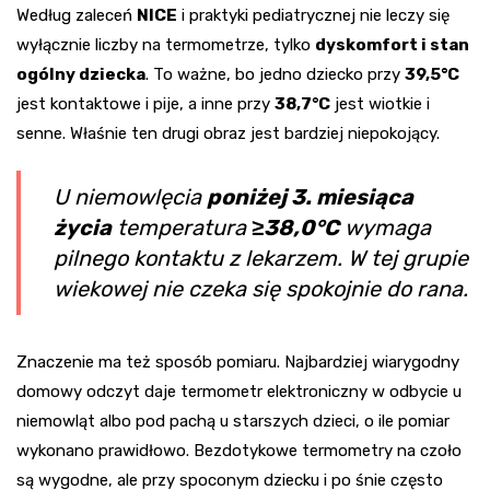
Według zaleceń
NICE
i praktyki pediatrycznej nie leczy się
wyłącznie liczby na termometrze, tylko
dyskomfort i stan
ogólny dziecka
. To ważne, bo jedno dziecko przy
39,5°C
jest kontaktowe i pije, a inne przy
38,7°C
jest wiotkie i
senne. Właśnie ten drugi obraz jest bardziej niepokojący.
U niemowlęcia
poniżej 3. miesiąca
życia
temperatura
≥38,0°C
wymaga
pilnego kontaktu z lekarzem. W tej grupie
wiekowej nie czeka się spokojnie do rana.
Znaczenie ma też sposób pomiaru. Najbardziej wiarygodny
domowy odczyt daje termometr elektroniczny w odbycie u
niemowląt albo pod pachą u starszych dzieci, o ile pomiar
wykonano prawidłowo. Bezdotykowe termometry na czoło
są wygodne, ale przy spoconym dziecku i po śnie często