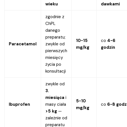
wieku
dawkami
zgodnie z
ChPL
danego
preparatu;
10-15
co
4-6
Paracetamol
zwykle od
mg/kg
godzin
pierwszych
miesięcy
życia po
konsultacji
zwykle od
3.
miesiąca
i
5-10
Ibuprofen
masy ciała
co
6-8 godz
mg/kg
>5 kg
—
zależnie od
preparatu