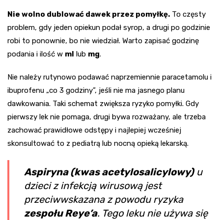
Nie wolno dublować dawek przez pomyłkę.
To częsty
problem, gdy jeden opiekun podał syrop, a drugi po godzinie
robi to ponownie, bo nie wiedział. Warto zapisać godzinę
podania i ilość w
ml
lub
mg
.
Nie należy rutynowo podawać naprzemiennie paracetamolu i
ibuprofenu „co 3 godziny”, jeśli nie ma jasnego planu
dawkowania. Taki schemat zwiększa ryzyko pomyłki. Gdy
pierwszy lek nie pomaga, drugi bywa rozważany, ale trzeba
zachować prawidłowe odstępy i najlepiej wcześniej
skonsultować to z pediatrą lub nocną opieką lekarską.
Aspiryna (kwas acetylosalicylowy)
u
dzieci z infekcją wirusową jest
przeciwwskazana z powodu ryzyka
zespołu Reye’a
. Tego leku nie używa się