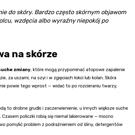
znie do skóry. Bardzo często skórnym objawom
tolcu, wzdęcia albo wyraźny niepokój po
wa na skórze
 suche zmiany
, które mogą przypominać atopowe zapalenie
e, za uszami, na szyi i w zgięciach łokci lub kolan. Skóra
nie powie tego wprost — widać to po rozcieraniu twarzy,
ą to drobne grudki i zaczerwienienie, u innych większe suche
. Czasem policzki robią się niemal lakierowane — mocno
two pomylić problem z podrażnieniem od śliny, detergentów