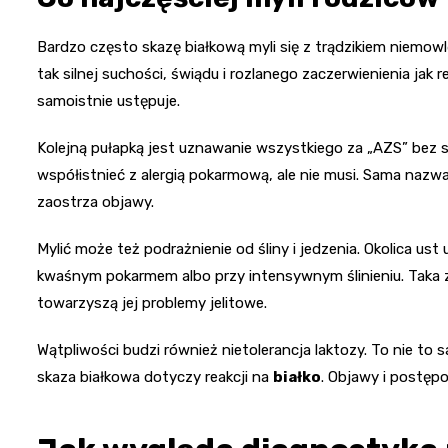
Bardzo często skazę białkową myli się z trądzikiem niemowl
tak silnej suchości, świądu i rozlanego zaczerwienienia jak r
samoistnie ustępuje.
Kolejną pułapką jest uznawanie wszystkiego za „AZS” bez 
współistnieć z alergią pokarmową, ale nie musi. Sama nazw
zaostrza objawy.
Mylić może też podrażnienie od śliny i jedzenia. Okolica us
kwaśnym pokarmem albo przy intensywnym ślinieniu. Taka zm
towarzyszą jej problemy jelitowe.
Wątpliwości budzi również nietolerancja laktozy. To nie to
skaza białkowa dotyczy reakcji na
białko
. Objawy i postęp