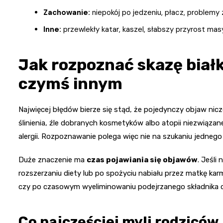
Zachowanie:
niepokój po jedzeniu, płacz, problemy
Inne:
przewlekły katar, kaszel, słabszy przyrost masy
Jak rozpoznać skazę białko
czymś innym
Najwięcej błędów bierze się stąd, że pojedynczy objaw nic
ślinienia, źle dobranych kosmetyków albo atopii niezwiązane
alergii. Rozpoznawanie polega więc nie na szukaniu jednego 
Duże znaczenie ma
czas pojawiania się objawów
. Jeśli
rozszerzaniu diety lub po spożyciu nabiału przez matkę ka
czy po czasowym wyeliminowaniu podejrzanego składnika 
Co najczęściej myli rodziców