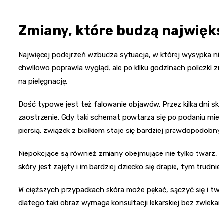
Zmiany, które budzą najwięk
Najwięcej podejrzeń wzbudza sytuacja, w której wysypka nie
chwilowo poprawia wygląd, ale po kilku godzinach policzki z
na pielęgnację.
Dość typowe jest też falowanie objawów. Przez kilka dni s
zaostrzenie. Gdy taki schemat powtarza się po podaniu mies
piersią, związek z białkiem staje się bardziej prawdopodobny
Niepokojące są również zmiany obejmujące nie tylko twarz, 
skóry jest zajęty i im bardziej dziecko się drapie, tym trudn
W cięższych przypadkach skóra może pękać, sączyć się i tw
dlatego taki obraz wymaga konsultacji lekarskiej bez zwleka