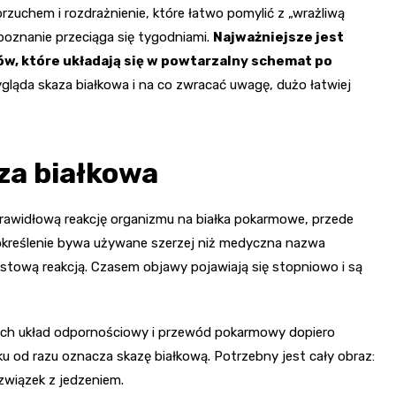
rzuchem i rozdrażnienie, które łatwo pomylić z „wrażliwą
zpoznanie przeciąga się tygodniami.
Najważniejsze jest
w, które układają się w powtarzalny schemat po
ląda skaza białkowa i na co zwracać uwagę, dużo łatwiej
za białkowa
prawidłową reakcję organizmu na białka pokarmowe, przede
 określenie bywa używane szerzej niż medyczna nazwa
astową reakcją. Czasem objawy pojawiają się stopniowo i są
o ich układ odpornościowy i przewód pokarmowy dopiero
u od razu oznacza skazę białkową. Potrzebny jest cały obraz:
związek z jedzeniem.