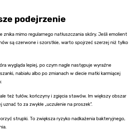
sze podejrzenie
 znika mimo regularnego natłuszczania skóry. Jeśli emolient
nów są czerwone i szorstkie, warto spojrzeć szerzej niż tylko
kóra wygląda lepiej, po czym nagle następuje wyraźne
zanki, nabiału albo po zmianach w diecie matki karmiącej
.
ale też tułów, kończyny i zgięcia stawów. Im większy obszar
iej uznać to za zwykłe „uczulenie na proszek”.
orzyć strupki. To zwiększa ryzyko nadkażenia bakteryjnego,
nia.