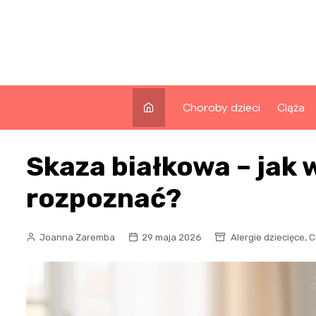
Skip
to
content
Choroby dzieci
Ciąża
Skaza białkowa – jak w
rozpoznać?
,
Joanna Zaremba
29 maja 2026
Alergie dziecięce
C