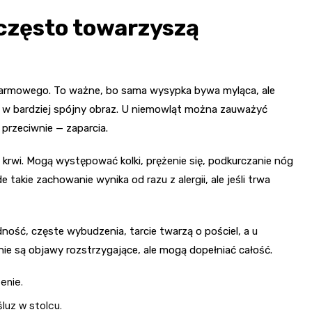
 często towarzyszą
karmowego. To ważne, bo sama wysypka bywa myląca, ale
ż w bardziej spójny obraz. U niemowląt można zauważyć
przeciwnie — zaparcia.
ki krwi. Mogą występować kolki, prężenie się, podkurczanie nóg
 takie zachowanie wynika od razu z alergii, ale jeśli trwa
ność, częste wybudzenia, tarcie twarzą o pościel, a u
o nie są objawy rozstrzygające, ale mogą dopełniać całość.
enie.
śluz w stolcu.