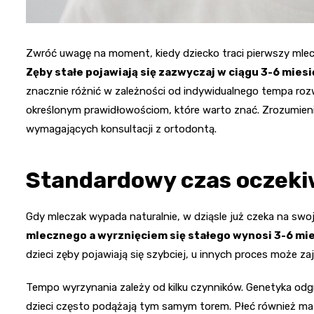
Zwróć uwagę na moment, kiedy dziecko traci pierwszy mlecz
Zęby stałe pojawiają się zazwyczaj w ciągu 3-6 mies
znacznie różnić w zależności od indywidualnego tempa rozw
określonym prawidłowościom, które warto znać. Zrozumien
wymagających konsultacji z ortodontą.
Standardowy czas oczekiw
Gdy mleczak wypada naturalnie, w dziąsle już czeka na swoją
mlecznego a wyrznięciem się stałego wynosi 3-6 mi
dzieci zęby pojawiają się szybciej, u innych proces może za
Tempo wyrzynania zależy od kilku czynników. Genetyka odgry
dzieci często podążają tym samym torem. Płeć również ma z