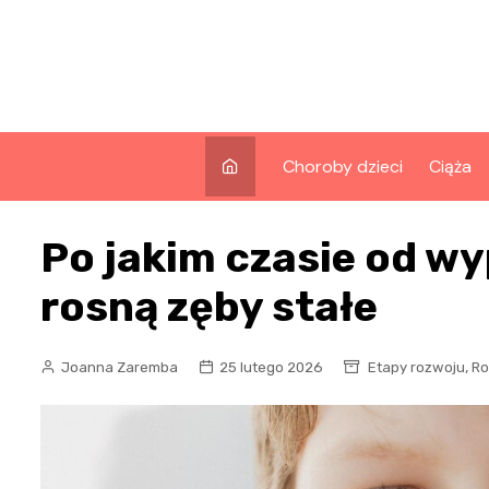
Skip
to
content
Choroby dzieci
Ciąża
Po jakim czasie od w
rosną zęby stałe
,
Joanna Zaremba
25 lutego 2026
Etapy rozwoju
Ro