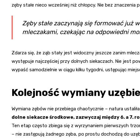
zęby stałe nieco wcześniej niż chłopcy. Nie bez znaczenia 
Zęby stałe zaczynają się formować już w 
mleczakami, czekając na odpowiedni mo
Zdarza się, że ząb stały jest widoczny jeszcze zanim mlecz
występuje najczęściej przy dolnych siekaczach. Nie jest 
wypaść samodzielnie w ciągu kilku tygodni, ustępując mie
Kolejność wymiany uzębie
Wymiana zębów nie przebiega chaotycznie – natura ustalił
dolne siekacze środkowe, zazwyczaj między 6. a 7. r
Ten etap często zbiega się z wyrzynaniem pierwszych trzo
– nie zastępują żadnego zęba, po prostu dochodzą do uzęb