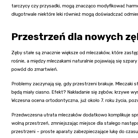
tarczycy czy przysadki, mogą znacząco modyfikować harmon
długotrwale niektóre leki również mogą doświadczać odmi
Przestrzeń dla nowych zę
Zęby stałe są znacznie większe od mleczaków, które zastęp
rośnie, a między mleczakami naturalnie pojawiają się szpa
powód do zmartwień.
Problemy zaczynają się, gdy przestrzeni brakuje. Mleczaki s
będą miały ciasno. Efekt? Nakładanie się zębów, krzywe wy
Wczesna ocena ortodontyczna, już około 7. roku życia, pozw
Przedwczesna utrata mleczaków dodatkowo komplikuje spra
wolną przestrzeń, zmniejszając miejsce dla stałego nastę
przestrzeni – proste aparaty zabezpieczające lukę do czasu