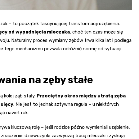
ak – to początek fascynującej transformacji uzębienia.
ięcy od wypadnięcia mleczaka
, choć ten czas może się
oju. Naturalny proces wymiany zębów trwa kilka lat i podlega
ie tego mechanizmu pozwala odróżnić normę od sytuacji
ania na zęby stałe
 kolej ząb stały.
Przeciętny okres między utratą zęba
esięcy
. Nie jest to jednak sztywna reguła – u niektórych
jąć nawet rok.
wa kluczową rolę – jeśli rodzice późno wymieniali uzębienie,
naczenie: dziewczynki zazwyczaj tracą mleczaki i zyskują