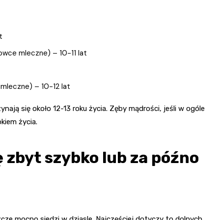
t
owce mleczne) – 10-11 lat
mleczne) – 10-12 lat
nają się około 12-13 roku życia. Zęby mądrości, jeśli w ogóle
okiem życia.
ę zbyt szybko lub za późno
cze mocno siedzi w dziąsle. Najczęściej dotyczy to dolnych