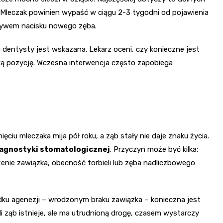
Mleczak powinien wypaść w ciągu 2-3 tygodni od pojawienia
wpływem nacisku nowego zęba.
 dentysty jest wskazana. Lekarz oceni, czy konieczne jest
wą pozycję. Wczesna interwencja często zapobiega
ciu mleczaka mija pół roku, a ząb stały nie daje znaku życia.
iagnostyki stomatologicznej
. Przyczyn może być kilka:
żenie zawiązka, obecność torbieli lub zęba nadliczbowego
dku agenezji – wrodzonym braku zawiązka – konieczna jest
li ząb istnieje, ale ma utrudnioną drogę, czasem wystarczy