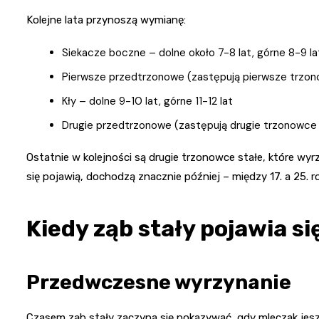
Kolejne lata przynoszą wymianę:
Siekacze boczne – dolne około 7-8 lat, górne 8-9 la
Pierwsze przedtrzonowe (zastępują pierwsze trzon
Kły – dolne 9-10 lat, górne 11-12 lat
Drugie przedtrzonowe (zastępują drugie trzonowce 
Ostatnie w kolejności są drugie trzonowce stałe, które wyrzy
się pojawią, dochodzą znacznie później – między 17. a 25. r
Kiedy ząb stały pojawia si
Przedwczesne wyrzynanie
Czasem ząb stały zaczyna się pokazywać, gdy mleczak jesz