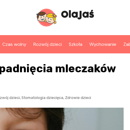
Czas wolny
Rozwój dzieci
Szkoła
Wychowanie
Za
ypadnięcia mleczaków
,
,
zwój dzieci
Stomatologia dziecięca
Zdrowie dzieci