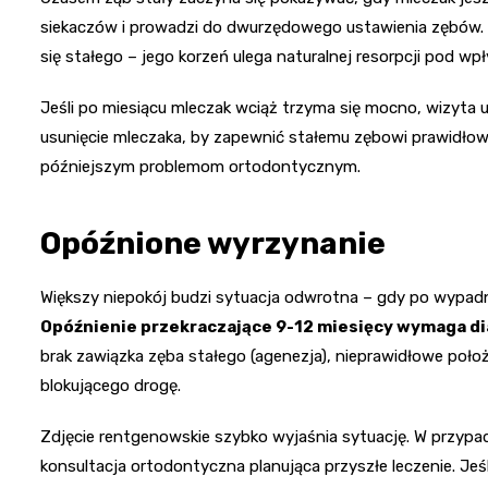
siekaczów i prowadzi do dwurzędowego ustawienia zębów. 
się stałego – jego korzeń ulega naturalnej resorpcji pod 
Jeśli po miesiącu mleczak wciąż trzyma się mocno, wizyta u
usunięcie mleczaka, by zapewnić stałemu zębowi prawidło
późniejszym problemom ortodontycznym.
Opóźnione wyrzynanie
Większy niepokój budzi sytuacja odwrotna – gdy po wypadnię
Opóźnienie przekraczające 9-12 miesięcy wymaga d
brak zawiązka zęba stałego (agenezja), nieprawidłowe poło
blokującego drogę.
Zdjęcie rentgenowskie szybko wyjaśnia sytuację. W przypa
konsultacja ortodontyczna planująca przyszłe leczenie. Jeś