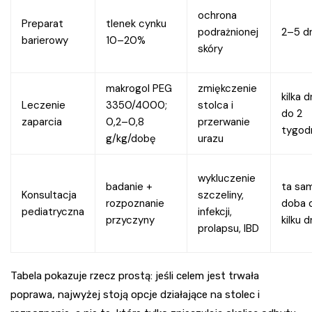
ochrona
Preparat
tlenek cynku
podrażnionej
2–5 dn
barierowy
10–20%
skóry
makrogol PEG
zmiękczenie
kilka d
Leczenie
3350/4000;
stolca i
do 2
zaparcia
0,2–0,8
przerwanie
tygod
g/kg/dobę
urazu
wykluczenie
badanie +
ta sa
Konsultacja
szczeliny,
rozpoznanie
doba 
pediatryczna
infekcji,
przyczyny
kilku d
prolapsu, IBD
Tabela pokazuje rzecz prostą: jeśli celem jest trwała
poprawa, najwyżej stoją opcje działające na stolec i