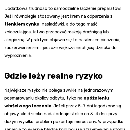
Dodatkowa trudność to samodzielne łączenie preparatów.
Jeśli równolegle stosowany jest krem na odparzenia z
tlenkiem cynku
, nasiadówki, a do tego maść
znieczulająca, łatwo przeoczyć reakcję drażniącą lub
alergiczną. W praktyce objawia się to nasileniem pieczenia,
zaczerwienieniem i jeszcze większą niechęcią dziecka do
wypróżnienia.
Gdzie leży realne ryzyko
Największe ryzyko nie polega zwykle na jednorazowym
posmarowaniu okolicy odbytu, tylko na
opóźnieniu
właściwego leczenia
. Jeżeli przez 5–7 dni łagodzone są
objawy, ale dziecko nadal oddaje stolec co 3–4 dni i przy
dużym wysiłku, problem pozostaje nieruszony. W przypadku
zaparcia to właśnie błędne koło bólu i wstrzymywania stolca