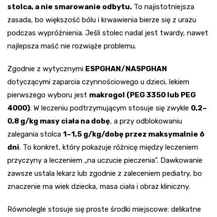
stolca, a nie smarowanie odbytu.
To najistotniejsza
zasada, bo większość bólu i krwawienia bierze się z urazu
podczas wypróżnienia. Jeśli stolec nadal jest twardy, nawet
najlepsza maść nie rozwiąże problemu.
Zgodnie z wytycznymi
ESPGHAN/NASPGHAN
dotyczącymi zaparcia czynnościowego u dzieci, lekiem
pierwszego wyboru jest
makrogol (PEG 3350 lub PEG
4000)
. W leczeniu podtrzymującym stosuje się zwykle
0,2–
0,8 g/kg masy ciała na dobę
, a przy odblokowaniu
zalegania stolca
1–1,5 g/kg/dobę przez maksymalnie 6
dni
. To konkret, który pokazuje różnicę między leczeniem
przyczyny a leczeniem „na uczucie pieczenia”. Dawkowanie
zawsze ustala lekarz lub zgodnie z zaleceniem pediatry, bo
znaczenie ma wiek dziecka, masa ciała i obraz kliniczny.
Równolegle stosuje się proste środki miejscowe: delikatne