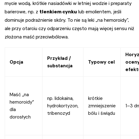
mycie wodą, krótkie nasiadówki w letniej wodzie i preparaty
barierowe, np. z
tlenkiem cynku
lub emolientem, jeśli
dominuje podrażnienie skóry. To nie są leki „na hemoroidy”,
ale przy otarciu czy odparzeniu często mają więcej sensu niż
złożona maść przeciwbólowa.
Hory
Przykład /
Opcja
Typowy cel
ocen
substancja
efekt
Maść „na
np. lidokaina,
krótkie
hemoroidy”
hydrokortyzon,
zmniejszenie
1–3 dn
dla
tribenozyd
bólu i świądu
dorosłych