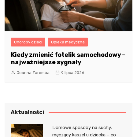
Choroby dzieci
Opieka medyczna
Kiedy zmienić fotelik samochodowy –
najważniejsze sygnały
Joanna Zaremba
9 lipca 2026
Aktualności
Domowe sposoby na suchy,
męczący kaszel u dziecka – co