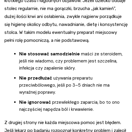
krótkiego czasu i łagodnych objawów. Jeżeli dziecko oddaje
stolec regularnie, nie ma gorączki, brzucha „jak kamień”,
dużej ilości krwi ani osłabienia, zwykle najpierw porządkuje
się higienę okolicy odbytu, nawadnianie, dietę i konsystencję
stolca. W takim modelu ewentualny preparat miejscowy
pełni rolę pomocniczą, a nie podstawową.
Nie stosować samodzielnie
maści ze steroidem,
jeśli nie wiadomo, czy problemem jest szczelina,
infekcja czy zapalenie skóry.
Nie przedłużać
używania preparatu
przeciwbólowego, jeśli po 3–5 dniach nie ma
wyraźnej poprawy.
Nie ignorować
przewlekłego zaparcia, bo to ono
najczęściej napędza ból i krwawienie.
Z drugiej strony nie każda miejscowa pomoc jest błędem.
Jeśli lekarz po badaniu rozpoznał konkretny problem i zalecił