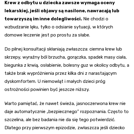
Krew z odbytu u dziecka zawsze wymaga oceny
lekarskiej, jeśli objawy są nasilone, nawracają lub
towarzyszą im inne dolegliwości.
Nie chodzi o
wzbudzanie lęku, tylko o odsianie sytuacji, w których
domowe leczenie jest po prostu za słabe.
Do pilnej konsultacji skłaniają zwłaszcza: ciemna krew lub
skrzepy, wyraźny ból brzucha, gorączka, spadek masy ciała,
biegunka z krwią, osłabienie, bolesny guz w okolicy odbytu, a
także brak wypróżnienia przez kilka dni z narastającym
dyskomfortem. U niemowląt i małych dzieci próg
ostrożności powinien być jeszcze niższy.
Warto pamiętać, że nawet świeża, jasnoczerwona krew nie
daje automatycznie „bezpiecznego” rozpoznania. Często to
szczelina, ale bez badania nie da się tego potwierdzić.
Dlatego przy pierwszym epizodzie, zwłaszcza jeśli dziecko