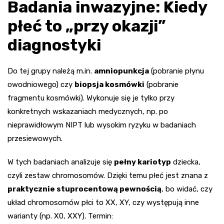
Badania inwazyjne: Kiedy
płeć to „przy okazji”
diagnostyki
Do tej grupy należą m.in.
amniopunkcja
(pobranie płynu
owodniowego) czy
biopsja kosmówki
(pobranie
fragmentu kosmówki). Wykonuje się je tylko przy
konkretnych wskazaniach medycznych, np. po
nieprawidłowym NIPT lub wysokim ryzyku w badaniach
przesiewowych.
W tych badaniach analizuje się
pełny kariotyp
dziecka,
czyli zestaw chromosomów. Dzięki temu płeć jest znana z
praktycznie stuprocentową pewnością
, bo widać, czy
układ chromosomów płci to XX, XY, czy występują inne
warianty (np. X0, XXY). Termin: