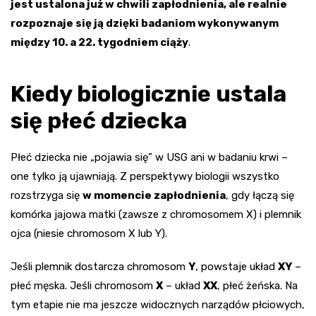
jest ustalona już w chwili zapłodnienia, ale realnie
rozpoznaje się ją dzięki badaniom wykonywanym
między 10. a 22. tygodniem ciąży
.
Kiedy biologicznie ustala
się płeć dziecka
Płeć dziecka nie „pojawia się” w USG ani w badaniu krwi –
one tylko ją ujawniają. Z perspektywy biologii wszystko
rozstrzyga się
w momencie zapłodnienia
, gdy łączą się
komórka jajowa matki (zawsze z chromosomem X) i plemnik
ojca (niesie chromosom X lub Y).
Jeśli plemnik dostarcza chromosom
Y
, powstaje układ
XY
–
płeć męska. Jeśli chromosom
X
– układ
XX
, płeć żeńska. Na
tym etapie nie ma jeszcze widocznych narządów płciowych,