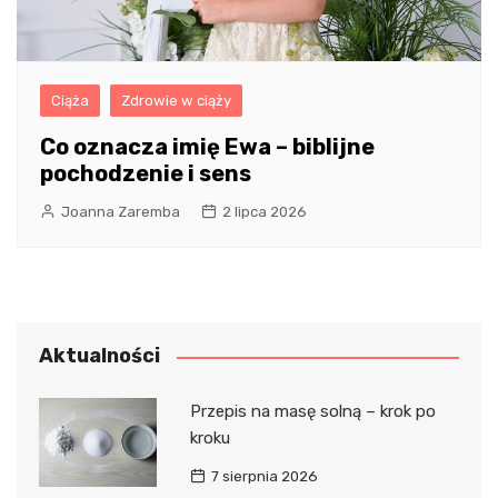
Ciąża
Zdrowie w ciąży
Co oznacza imię Ewa – biblijne
pochodzenie i sens
Joanna Zaremba
2 lipca 2026
Aktualności
Przepis na masę solną – krok po
kroku
7 sierpnia 2026