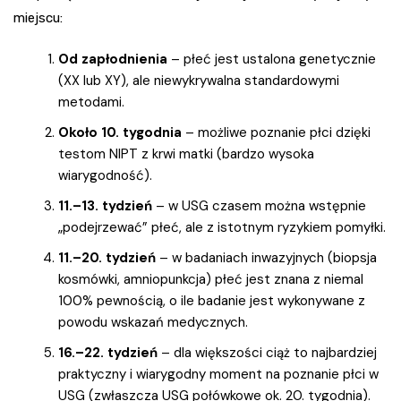
miejscu:
Od zapłodnienia
– płeć jest ustalona genetycznie
(XX lub XY), ale niewykrywalna standardowymi
metodami.
Około 10. tygodnia
– możliwe poznanie płci dzięki
testom NIPT z krwi matki (bardzo wysoka
wiarygodność).
11.–13. tydzień
– w USG czasem można wstępnie
„podejrzewać” płeć, ale z istotnym ryzykiem pomyłki.
11.–20. tydzień
– w badaniach inwazyjnych (biopsja
kosmówki, amniopunkcja) płeć jest znana z niemal
100% pewnością, o ile badanie jest wykonywane z
powodu wskazań medycznych.
16.–22. tydzień
– dla większości ciąż to najbardziej
praktyczny i wiarygodny moment na poznanie płci w
USG (zwłaszcza USG połówkowe ok. 20. tygodnia).