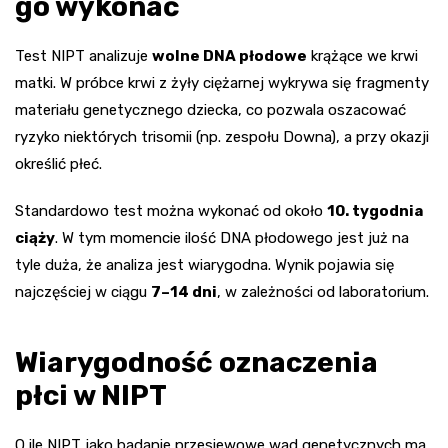
go wykonać
Test NIPT analizuje
wolne DNA płodowe
krążące we krwi
matki. W próbce krwi z żyły ciężarnej wykrywa się fragmenty
materiału genetycznego dziecka, co pozwala oszacować
ryzyko niektórych trisomii (np. zespołu Downa), a przy okazji
określić płeć.
Standardowo test można wykonać od około
10. tygodnia
ciąży
. W tym momencie ilość DNA płodowego jest już na
tyle duża, że analiza jest wiarygodna. Wynik pojawia się
najczęściej w ciągu
7–14 dni
, w zależności od laboratorium.
Wiarygodność oznaczenia
płci w NIPT
O ile NIPT jako badanie przesiewowe wad genetycznych ma