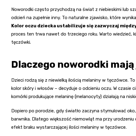
Noworodki często przychodzą na świat z niebieskimi lub sza
odcień na zupełnie inny. To naturalne zjawisko, które wynik
Kolor oczu dziecka ustabilizuje się zazwyczaj między
proces ten trwa nawet do trzeciego roku. Warto wiedzieć, 
tęczówki.
Dlaczego noworodki mają 
Dzieci rodzą się z niewielką ilością melaniny w tęczówce. 
kolor skóry i włosów – decyduje o odcieniu oczu. W czasie c
komórki produkujące melaninę (melanocyty) działają na nisk
Dopiero po porodzie, gdy światło zaczyna stymulować oko,
barwnika. Dlatego większość niemowląt ma przy urodzeniu o
efekt braku wystarczającej ilości melaniny w tęczówce.