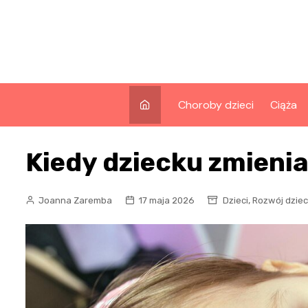
Skip
to
content
Choroby dzieci
Ciąża
Kiedy dziecku zmienia
,
Joanna Zaremba
17 maja 2026
Dzieci
Rozwój dziec