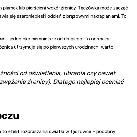
h plamek lub pierścieni wokół źrenicy. Tęczówka może zacząć
awia się szaroniebieski odcień z brązowymi nakrapianiami. To
we
– jedno oko ciemniejsze od drugiego. To normalne
różnica utrzymuje się po pierwszych urodzinach, warto
żności od oświetlenia, ubrania czy nawet
zwężenie źrenicy). Dlatego najlepiej oceniać
oczu
ień to efekt rozpraszania światła w tęczówce – podobny