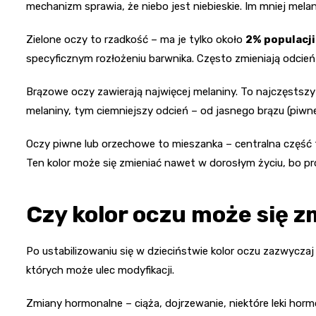
mechanizm sprawia, że niebo jest niebieskie. Im mniej melani
Zielone oczy to rzadkość – ma je tylko około
2% populacji
specyficznym rozłożeniu barwnika. Często zmieniają odcień 
Brązowe oczy zawierają najwięcej melaniny. To najczęstszy 
melaniny, tym ciemniejszy odcień – od jasnego brązu (piwne
Oczy piwne lub orzechowe to mieszanka – centralna część t
Ten kolor może się zmieniać nawet w dorosłym życiu, bo p
Czy kolor oczu może się z
Po ustabilizowaniu się w dzieciństwie kolor oczu zazwyczaj
których może ulec modyfikacji.
Zmiany hormonalne – ciąża, dojrzewanie, niektóre leki hor