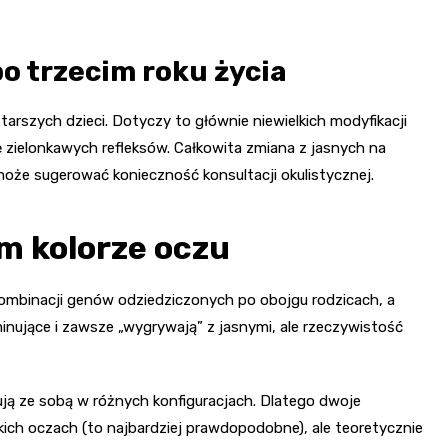
o trzecim roku życia
starszych dzieci. Dotyczy to głównie niewielkich modyfikacji
ię zielonkawych refleksów. Całkowita zmiana z jasnych na
może sugerować konieczność konsultacji okulistycznej.
m kolorze oczu
 kombinacji genów odziedziczonych po obojgu rodzicach, a
nujące i zawsze „wygrywają” z jasnymi, ale rzeczywistość
ują ze sobą w różnych konfiguracjach. Dlatego dwoje
kich oczach (to najbardziej prawdopodobne), ale teoretycznie