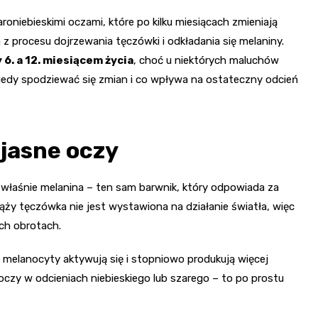
roniebieskimi oczami, które po kilku miesiącach zmieniają
a z procesu dojrzewania tęczówki i odkładania się melaniny.
 6. a 12. miesiącem życia
, choć u niektórych maluchów
kiedy spodziewać się zmian i co wpływa na ostateczny odcień
jasne oczy
To właśnie melanina – ten sam barwnik, który odpowiada za
iąży tęczówka nie jest wystawiona na działanie światła, więc
ich obrotach.
 melanocyty aktywują się i stopniowo produkują więcej
czy w odcieniach niebieskiego lub szarego – to po prostu