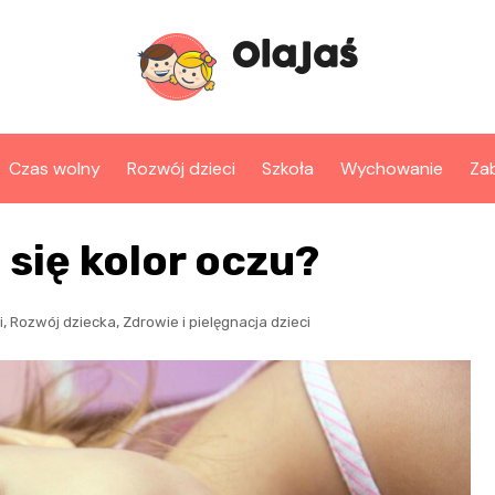
Czas wolny
Rozwój dzieci
Szkoła
Wychowanie
Za
 się kolor oczu?
,
,
i
Rozwój dziecka
Zdrowie i pielęgnacja dzieci