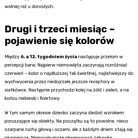
wolniej niż u dorosłych.
Drugi i trzeci miesiąc –
pojawienie się kolorów
Między
6. a 12. tygodniem życia
następuje przełom w
percepcji barw. Najpierw niemowlęta zaczynają rozróżniać
czerwień – kolor o najdłuższej fali świetlnej, najłatwiejszy do
wychwycenia przez niedojrzałe jeszcze receptory w
siatkówce. Następnie przychodzi kolej na żółć i zieleń, a na
końcu niebieski i fioletowy.
W tym samym okresie dziecko zaczyna śledzić wzrokiem
poruszające się obiekty. Na początku są to powolne, nieco
szarpane ruchy głową i oczami, ale z każdym dniem stają się
płynniejsze. Niemowlę może obserwować zabawkę