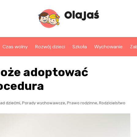
Czas wolny
Rozwój dzieci
Szkoła
Wychowanie
Za
może adoptować
rocedura
,
,
,
ad dziećmi
Porady wychowawcze
Prawo rodzinne
Rodzicielstwo