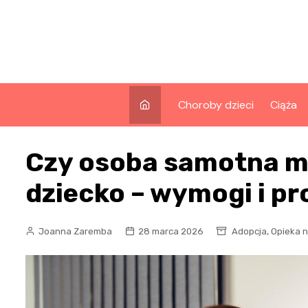
Skip
to
content
Choroby dzieci
Ciąża
Czy osoba samotna 
dziecko – wymogi i p
,
Joanna Zaremba
28 marca 2026
Adopcja
Opieka n