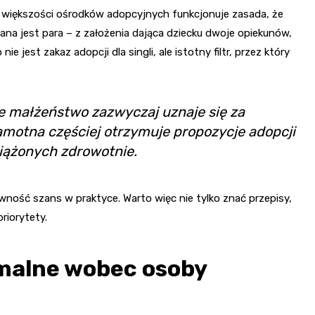
W większości ośrodków adopcyjnych funkcjonuje zasada, że
ana jest para – z założenia dająca dziecku dwoje opiekunów,
 jest zakaz adopcji dla singli, ale istotny filtr, przez który
że małżeństwo zazwyczaj uznaje się za
amotna częściej otrzymuje propozycje adopcji
ciążonych zdrowotnie.
wność szans w praktyce. Warto więc nie tylko znać przepisy,
priorytety.
rmalne wobec osoby