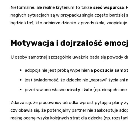
Nieformalne, ale realne kryterium to także
sieć wsparcia
. 
nagłych sytuacjach są w przypadku singla często bardziej 
będzie ktoś, kto odbierze dziecko z przedszkola, zaopiekuje
Motywacja i dojrzałość emoc
U osoby samotnej szczególnie uważnie bada się powody decyz
adopcja nie jest próbą wypełnienia
poczucia samot
jest świadomość, że dziecko nie „naprawi” życia ani ni
przetrawiono własne
straty i żale
(np. niespełnione
Zdarza się, że pracownicy ośrodka wprost pytają o plany ży
czy obawia się, że potencjalny partner nie zaakceptuje adopc
realną ocenę ryzyka kolejnych strat dla dziecka (np. rozsta