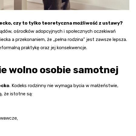
ecko, czy to tylko teoretyczna możliwość z ustawy?
i sądów, ośrodków adopcyjnych i społecznych oczekiwań
iecka a przekonaniem, że „pełna rodzina” jest zawsze lepsza.
eformalną praktykę oraz jej konsekwencje.
ie wolno osobie samotnej
ecko
. Kodeks rodzinny nie wymaga bycia w małżeństwie,
 że istotne są:
owawcze,