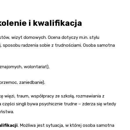
lenie i kwalifikacja
estów, wizyt domowych. Ocena dotyczy m.in. stylu
ej, sposobu radzenia sobie z trudnościami. Osoba samotna
znajomych, wolontariat),
przemoc, zaniedbanie).
 więzi, traum, współpracy ze szkołą, rozmawiania z
a części singli bywa psychicznie trudne – zderza się wtedy
eństwa.
lifikacji
. Możliwa jest sytuacja, w której osoba samotna