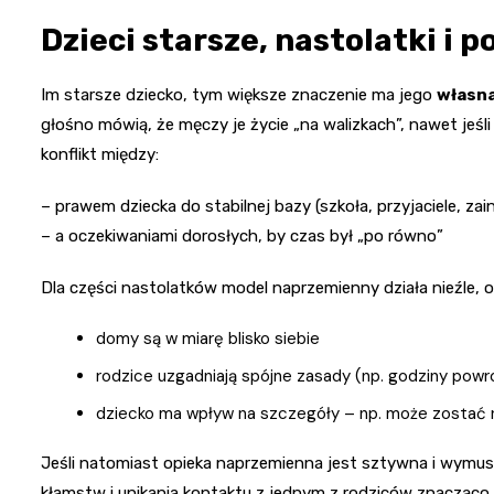
Dzieci starsze, nastolatki i 
Im starsze dziecko, tym większe znaczenie ma jego
własna
głośno mówią, że męczy je życie „na walizkach”, nawet jeśli
konflikt między:
– prawem dziecka do stabilnej bazy (szkoła, przyjaciele, za
– a oczekiwaniami dorosłych, by czas był „po równo”
Dla części nastolatków model naprzemienny działa nieźle, o 
domy są w miarę blisko siebie
rodzice uzgadniają spójne zasady (np. godziny powro
dziecko ma wpływ na szczegóły – np. może zostać n
Jeśli natomiast opieka naprzemienna jest sztywna i wymu
kłamstw i unikania kontaktu z jednym z rodziców znacząco 