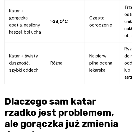
Trz
Katar +
ost
gorączka,
Często
≥38,0°C
uni
apatia, nasilony
odroczenie
nak
kaszel, ból ucha
obj
Ryz
Katar + świsty,
Najpierw
dol
duszność,
Różna
pilna ocena
od
szybki oddech
lekarska
lub
as
Dlaczego sam katar
rzadko jest problemem,
ale gorączka już zmienia