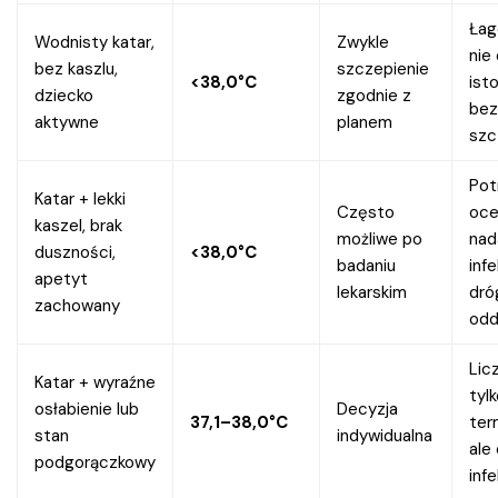
Łag
Wodnisty katar,
Zwykle
nie
bez kaszlu,
szczepienie
<38,0°C
ist
dziecko
zgodnie z
bez
aktywne
planem
szc
Pot
Katar + lekki
Często
oce
kaszel, brak
możliwe po
nad
duszności,
<38,0°C
badaniu
inf
apetyt
lekarskim
dró
zachowany
od
Licz
Katar + wyraźne
tylk
osłabienie lub
Decyzja
37,1–38,0°C
ter
stan
indywidualna
ale
podgorączkowy
infe