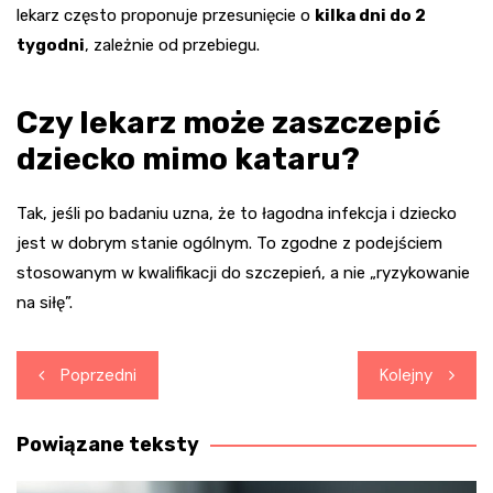
lekarz często proponuje przesunięcie o
kilka dni do 2
tygodni
, zależnie od przebiegu.
Czy lekarz może zaszczepić
dziecko mimo kataru?
Tak, jeśli po badaniu uzna, że to łagodna infekcja i dziecko
jest w dobrym stanie ogólnym. To zgodne z podejściem
stosowanym w kwalifikacji do szczepień, a nie „ryzykowanie
na siłę”.
Nawigacja
Poprzedni
Kolejny
wpisu
Powiązane teksty