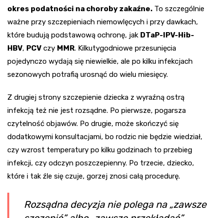
okres podatności na choroby zakaźne.
To szczególnie
ważne przy szczepieniach niemowlęcych i przy dawkach,
które budują podstawową ochronę, jak
DTaP-IPV-Hib-
HBV
,
PCV
czy
MMR
. Kilkutygodniowe przesunięcia
pojedynczo wydają się niewielkie, ale po kilku infekcjach
sezonowych potrafią urosnąć do wielu miesięcy.
Z drugiej strony szczepienie dziecka z wyraźną ostrą
infekcją też nie jest rozsądne. Po pierwsze, pogarsza
czytelność objawów. Po drugie, może skończyć się
dodatkowymi konsultacjami, bo rodzic nie będzie wiedział,
czy wzrost temperatury po kilku godzinach to przebieg
infekcji, czy odczyn poszczepienny. Po trzecie, dziecko,
które i tak źle się czuje, gorzej znosi całą procedurę.
Rozsądna decyzja nie polega na „zawsze
szczepić” albo „zawsze przekładać”.