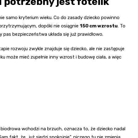
 potrzebny jest fotelik
 nie samo kryterium wieku. Co do zasady dziecko powinno
przytrzymującym, dopóki nie osiągnie
150 cm wzrostu
. To
ły pas bezpieczeństwa układa się już prawidłowo.
pie rozwoju zwykle znajduje się dziecko, ale nie zastępuje
u może mieć zupełnie inny wzrost i budowę ciała, a więc
,
ść biodrowa wchodzi na brzuch, oznacza to, że dziecko nadal
fakt, że „już siedzi spokojnie”, niczego tu nie zmienia.