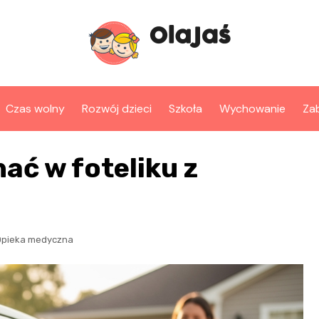
Czas wolny
Rozwój dzieci
Szkoła
Wychowanie
Za
ać w foteliku z
Opieka medyczna