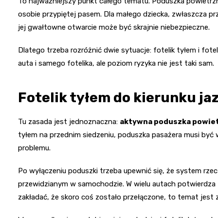
To najważniejszy punkt całego tematu. Poduszka powietrzn
osobie przypiętej pasem. Dla małego dziecka, zwłaszcza p
jej gwałtowne otwarcie może być skrajnie niebezpieczne.
Dlatego trzeba rozróżnić dwie sytuacje: fotelik tyłem i fot
auta i samego fotelika, ale poziom ryzyka nie jest taki sam.
Fotelik tyłem do kierunku ja
Tu zasada jest jednoznaczna:
aktywna poduszka powiet
tyłem na przednim siedzeniu, poduszka pasażera musi być 
problemu.
Po wyłączeniu poduszki trzeba upewnić się, że system rz
przewidzianym w samochodzie. W wielu autach potwierdza to
zakładać, że skoro coś zostało przełączone, to temat jest 