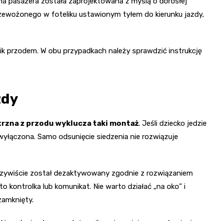
a pasażera została zaprojektowana z myślą o dorosłej
rzewożonego w foteliku ustawionym tyłem do kierunku jazdy,
elik przodem. W obu przypadkach należy sprawdzić instrukcję
zdy
rzna z przodu wyklucza taki montaż
. Jeśli dziecko jedzie
wyłączona. Samo odsunięcie siedzenia nie rozwiązuje
eczywiście został dezaktywowany zgodnie z rozwiązaniem
 kontrolka lub komunikat. Nie warto działać „na oko” i
zamknięty.