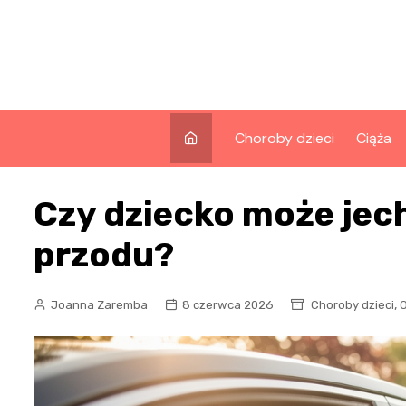
Skip
to
content
Choroby dzieci
Ciąża
Czy dziecko może jech
przodu?
,
Joanna Zaremba
8 czerwca 2026
Choroby dzieci