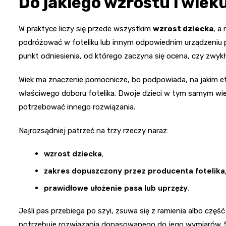
Do jakiego wzrostu i wieku
W praktyce liczy się przede wszystkim
wzrost dziecka
, a
podróżować w foteliku lub innym odpowiednim urządzeniu 
punkt odniesienia, od którego zaczyna się ocena, czy zwyk
Wiek ma znaczenie pomocnicze, bo podpowiada, na jakim eta
właściwego doboru fotelika. Dwoje dzieci w tym samym wiek
potrzebować innego rozwiązania.
Najrozsądniej patrzeć na trzy rzeczy naraz:
wzrost dziecka
,
zakres dopuszczony przez producenta fotelika
prawidłowe ułożenie pasa lub uprzęży
.
Jeśli pas przebiega po szyi, zsuwa się z ramienia albo czę
potrzebuje rozwiązania dopasowanego do jego wymiarów. Sam 