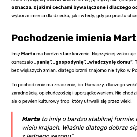
oznacza, z jakimi cechami bywa łączone i dlaczego od
wyborze imienia dla dziecka, jak i wtedy, gdy po prostu chce
Pochodzenie imienia Mart
Imię
Marta
ma bardzo stare korzenie. Najczęściej wskazuje 
oznaczało
„panią”, „gospodynię”, „władczynię domu”
. 
bez większych zmian, dlatego brzmi znajomo nie tylko w Po
To pochodzenie ma znaczenie, bo tłumaczy, dlaczego wokół
zaradnością, opiekuńczością i uporządkowaniem. Nie chodzi
ale o pewien kulturowy trop, który utrwalił się przez wieki.
Marta
to imię o bardzo stabilnej formie:
wielu krajach. Właśnie dlatego dobrze si
z jednego sezonu”.