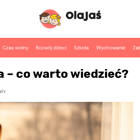
Czas wolny
Rozwój dzieci
Szkoła
Wychowanie
Za
 – co warto wiedzieć?
ąży