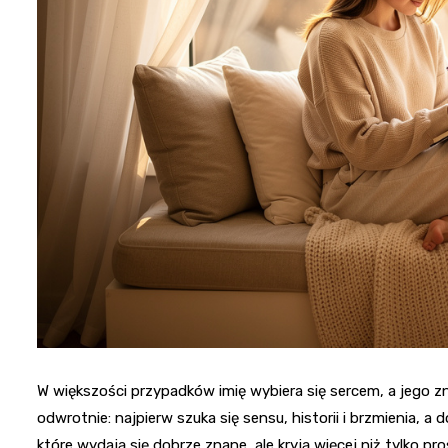
W większości przypadków imię wybiera się sercem, a jego z
odwrotnie: najpierw szuka się sensu, historii i brzmienia, 
które wydają się dobrze znane, ale kryją więcej niż tylko pr