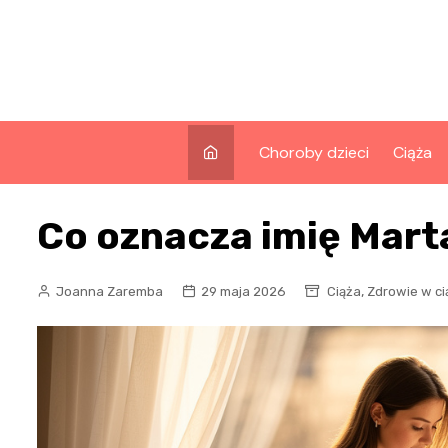
Skip
to
content
Choroby dzieci
Ciąża
Co oznacza imię Marta
,
Joanna Zaremba
29 maja 2026
Ciąża
Zdrowie w ci