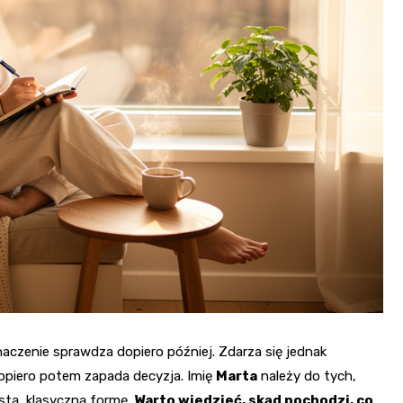
naczenie sprawdza dopiero później. Zdarza się jednak
a dopiero potem zapada decyzja. Imię
Marta
należy do tych,
ostą, klasyczną formę.
Warto wiedzieć, skąd pochodzi, co