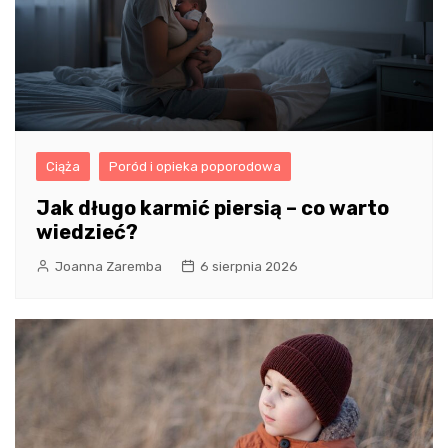
Ciąża
Poród i opieka poporodowa
Jak długo karmić piersią – co warto
wiedzieć?
Joanna Zaremba
6 sierpnia 2026