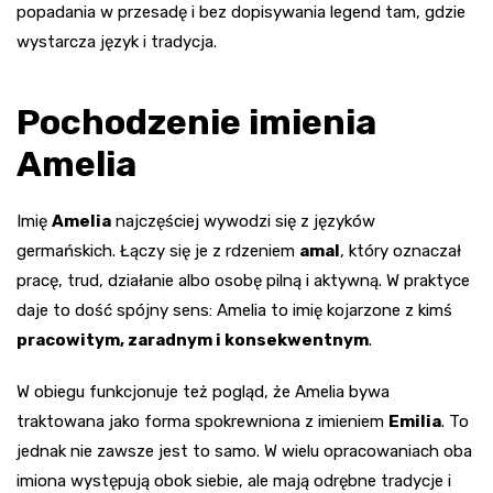
popadania w przesadę i bez dopisywania legend tam, gdzie
wystarcza język i tradycja.
Pochodzenie imienia
Amelia
Imię
Amelia
najczęściej wywodzi się z języków
germańskich. Łączy się je z rdzeniem
amal
, który oznaczał
pracę, trud, działanie albo osobę pilną i aktywną. W praktyce
daje to dość spójny sens: Amelia to imię kojarzone z kimś
pracowitym, zaradnym i konsekwentnym
.
W obiegu funkcjonuje też pogląd, że Amelia bywa
traktowana jako forma spokrewniona z imieniem
Emilia
. To
jednak nie zawsze jest to samo. W wielu opracowaniach oba
imiona występują obok siebie, ale mają odrębne tradycje i