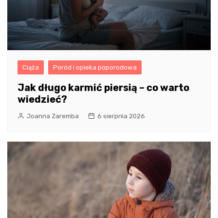
Ciąża
Poród i opieka poporodowa
Jak długo karmić piersią – co warto
wiedzieć?
Joanna Zaremba
6 sierpnia 2026