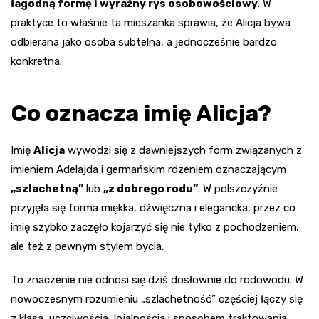
łagodną formę i wyraźny rys osobowościowy
. W
praktyce to właśnie ta mieszanka sprawia, że Alicja bywa
odbierana jako osoba subtelna, a jednocześnie bardzo
konkretna.
Co oznacza imię Alicja?
Imię
Alicja
wywodzi się z dawniejszych form związanych z
imieniem Adelajda i germańskim rdzeniem oznaczającym
„szlachetną”
lub
„z dobrego rodu”
. W polszczyźnie
przyjęła się forma miękka, dźwięczna i elegancka, przez co
imię szybko zaczęło kojarzyć się nie tylko z pochodzeniem,
ale też z pewnym stylem bycia.
To znaczenie nie odnosi się dziś dosłownie do rodowodu. W
nowoczesnym rozumieniu „szlachetność” częściej łączy się
z klasą, uczciwością, lojalnością i sposobem traktowania