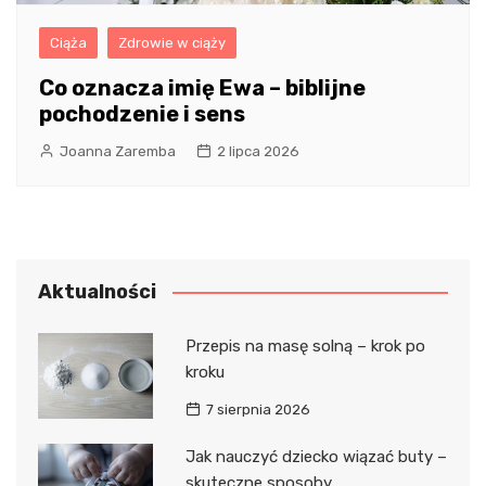
Ciąża
Zdrowie w ciąży
Co oznacza imię Ewa – biblijne
pochodzenie i sens
Joanna Zaremba
2 lipca 2026
Aktualności
Przepis na masę solną – krok po
kroku
7 sierpnia 2026
Jak nauczyć dziecko wiązać buty –
skuteczne sposoby