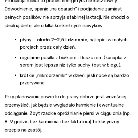
Produkcja mleka to proces energetycznie kosztowny.
Odwodnienie, spanie „na oparach” i podjadanie zamiast
pełnych posiłków nie sprzyja stabilnej laktacji. Nie chodzi o
idealną dietę, ale o kilka konkretnych nawyków:
płyny –
około 2–2,5 l dziennie
, najlepiej w małych
porcjach przez cały dzień,
regularne posiłki z białkiem i tłuszczem (kanapka z
serem jest lepsza niż tylko suchy tost w biegu),
krótkie „mikrodrzemki” w dzień, jeśli noce są bardzo
przerywane.
Przy planowaniu powrotu do pracy dobrze jest wcześniej
przemyśleć, jak będzie wyglą­dało karmienie i ewentualne
odciąganie. Zbyt rzadkie opróżnianie piersi w ciągu dnia (np.
8–9 godzin bez karmienia i bez laktatora) to klasyczny
przepis na zastój.