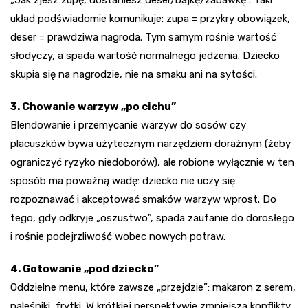
układ podświadomie komunikuje: zupa = przykry obowiązek,
deser = prawdziwa nagroda. Tym samym rośnie wartość
słodyczy, a spada wartość normalnego jedzenia. Dziecko
skupia się na nagrodzie, nie na smaku ani na sytości.
3. Chowanie warzyw „po cichu”
Blendowanie i przemycanie warzyw do sosów czy
placuszków bywa użytecznym narzędziem doraźnym (żeby
ograniczyć ryzyko niedoborów), ale robione wyłącznie w ten
sposób ma poważną wadę: dziecko nie uczy się
rozpoznawać i akceptować smaków warzyw wprost. Do
tego, gdy odkryje „oszustwo”, spada zaufanie do dorosłego
i rośnie podejrzliwość wobec nowych potraw.
4. Gotowanie „pod dziecko”
Oddzielne menu, które zawsze „przejdzie”: makaron z serem,
naleśniki, frytki. W krótkiej perspektywie zmniejsza konflikty,