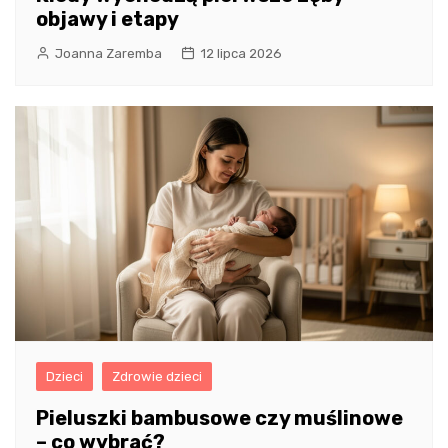
objawy i etapy
Joanna Zaremba
12 lipca 2026
Dzieci
Zdrowie dzieci
Pieluszki bambusowe czy muślinowe
– co wybrać?