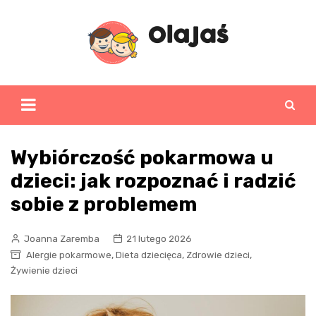
Skip
to
content
Wybiórczość pokarmowa u
dzieci: jak rozpoznać i radzić
sobie z problemem
Joanna Zaremba
21 lutego 2026
,
,
,
Alergie pokarmowe
Dieta dziecięca
Zdrowie dzieci
Żywienie dzieci