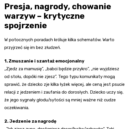
Presja, nagrody, chowanie
warzyw – krytyczne
spojrzenie
W potocznych poradach króluje kilka schematów. Warto
przyjrzeć się im bez złudzeń.
1. Zmuszanie i szantaż emocjonalny
„Zjedz za mamusię”, „babci będzie przykro”, „nie wyjdziesz
od stołu, dopóki nie zjesz”. Tego typu komunikaty mogą
sprawić, że dziecko zje kilka łyżek więcej, ale ceną jest psucie
relacji z jedzeniem i zaufania do dorosłych. Dziecko uczy się,
że jego sygnały głodu/sytości są mniej ważne niż cudze
oczekiwania.
2. Jedzenie za nagrodę
„Jak zjesz zupę, dostaniesz deser/bajkę/zabawkę”. Taki