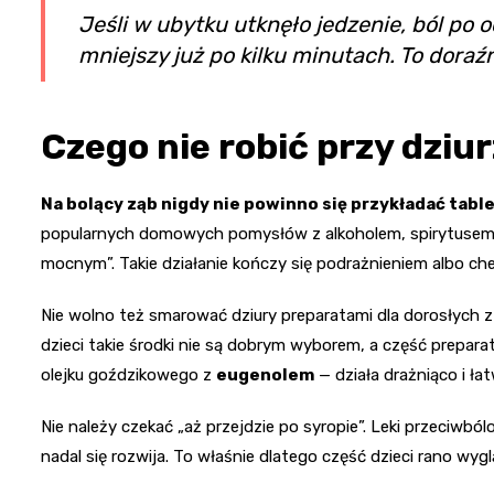
Jeśli w ubytku utknęło jedzenie, ból po
mniejszy już po kilku minutach. To doraź
Czego nie robić przy dziur
Na bolący ząb nigdy nie powinno się przykładać table
popularnych domowych pomysłów z alkoholem, spirytusem
mocnym”. Takie działanie kończy się podrażnieniem albo c
Nie wolno też smarować dziury preparatami dla dorosłych 
dzieci takie środki nie są dobrym wyborem, a część prepa
olejku goździkowego z
eugenolem
— działa drażniąco i łat
Nie należy czekać „aż przejdzie po syropie”. Leki przeciwb
nadal się rozwija. To właśnie dlatego część dzieci rano wyg