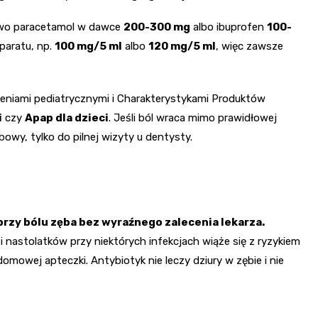
wo paracetamol w dawce
200-300 mg
albo ibuprofen
100-
paratu, np.
100 mg/5 ml
albo
120 mg/5 ml
, więc zawsze
eniami pediatrycznymi i Charakterystykami Produktów
i
czy
Apap dla dzieci
. Jeśli ból wraca mimo prawidłowej
bowy, tylko do pilnej wizyty u dentysty.
przy bólu zęba bez wyraźnego zalecenia lekarza.
i nastolatków przy niektórych infekcjach wiąże się z ryzykiem
domowej apteczki. Antybiotyk nie leczy dziury w zębie i nie