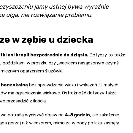
 oczyszczeniu jamy ustnej bywa wyraźnie
na ulga, nie rozwiązanie problemu.
ze w zębie u dziecka
tki ani kropli bezpośrednio do dziąsła.
Dotyczy to także
, goździkami w proszku czy „wacikiem nasączonym czymś
hemicznym oparzeniem śluzówki.
z
benzokainą
bez sprawdzenia wieku i wskazań. U małych
ratów ma ograniczenia wiekowe. Ostrożność dotyczy także
wo przesadzić z ilością.
ólowe potrafią wyciszyć objaw na
4-8 godzin
, ale zakażenie
ląda gorzej niż wieczorem, mimo że w nocy po leku zasnęły.