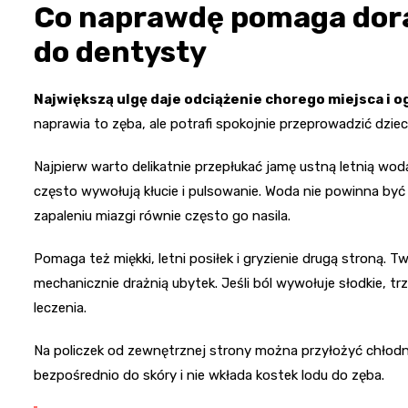
Co naprawdę pomaga doraź
do dentysty
Największą ulgę daje odciążenie chorego miejsca i o
naprawia to zęba, ale potrafi spokojnie przeprowadzić dziec
Najpierw warto delikatnie przepłukać jamę ustną letnią wodą
często wywołują kłucie i pulsowanie. Woda nie powinna być 
zapaleniu miazgi równie często go nasila.
Pomaga też miękki, letni posiłek i gryzienie drugą stroną. 
mechanicznie drażnią ubytek. Jeśli ból wywołuje słodkie, tr
leczenia.
Na policzek od zewnętrznej strony można przyłożyć chłod
bezpośrednio do skóry i nie wkłada kostek lodu do zęba.