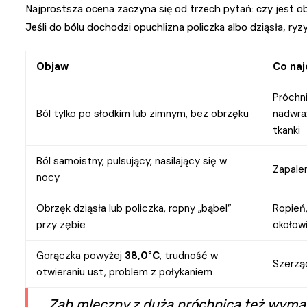
Najprostsza ocena zaczyna się od trzech pytań: czy jest ob
Jeśli do bólu dochodzi opuchlizna policzka albo dziąsła, ryzy
Objaw
Co naj
Próchni
Ból tylko po słodkim lub zimnym, bez obrzęku
nadwra
tkanki
Ból samoistny, pulsujący, nasilający się w
Zapalen
nocy
Obrzęk dziąsła lub policzka, ropny „bąbel”
Ropień,
przy zębie
okołow
Gorączka powyżej
38,0°C
, trudność w
Szerzą
otwieraniu ust, problem z połykaniem
Ząb mleczny z dużą próchnicą też wymaga