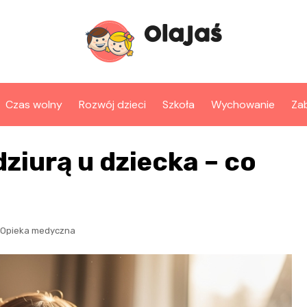
Czas wolny
Rozwój dzieci
Szkoła
Wychowanie
Za
dziurą u dziecka – co
Opieka medyczna