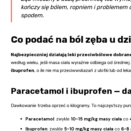
kończy się bólem, ropniem i problemem d
spodem.
Co podać na ból zęba u dz
Najbezpieczniej działają leki przeciwbólowe dobrane
według wieku, jeśli masa ciała wyraźnie odbiega od średniej
ibuprofen
, o ile nie ma przeciwwskazań z ulotki lub od leka
Paracetamol i ibuprofen — da
Dawkowanie trzeba oprzeć o kilogramy. To najczęstszy punk
Paracetamol
: zwykle
10-15 mg/kg masy ciała
co
Ibuprofen
: zwykle
5-10 mg/kg masy ciała
co
6-8 