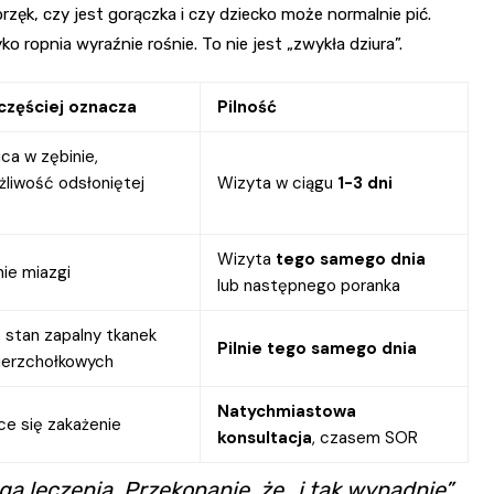
rzęk, czy jest gorączka i czy dziecko może normalnie pić.
ko ropnia wyraźnie rośnie. To nie jest „zwykła dziura”.
częściej oznacza
Pilność
ca w zębinie,
żliwość odsłoniętej
Wizyta w ciągu
1-3 dni
Wizyta
tego samego dnia
ie miazgi
lub następnego poranka
 stan zapalny tkanek
Pilnie tego samego dnia
ierzchołkowych
Natychmiastowa
ce się zakażenie
konsultacja
, czasem SOR
 leczenia. Przekonanie, że „i tak wypadnie”,