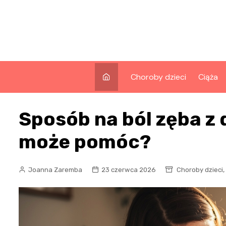
Skip
to
content
Choroby dzieci
Ciąża
Sposób na ból zęba z 
może pomóc?
,
Joanna Zaremba
23 czerwca 2026
Choroby dzieci