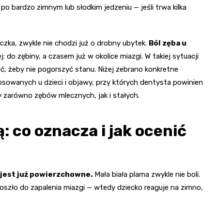
po bardzo zimnym lub słodkim jedzeniu — jeśli trwa kilka
iczka, zwykle nie chodzi już o drobny ubytek.
Ból zęba u
: do zębiny, a czasem już w okolice miazgi. W takiej sytuacji
obić, żeby nie pogorszyć stanu. Niżej zebrano konkretne
sowanych u dzieci i objawy, przy których dentysta powinien
 zarówno zębów mlecznych, jak i stałych.
ą: co oznacza i jak ocenić
 jest już powierzchowne.
Mała biała plama zwykle nie boli.
doszło do zapalenia miazgi — wtedy dziecko reaguje na zimno,