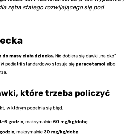
la zęba stałego rozwijającego się pod
iecka
 do masy ciała dziecka.
Nie dobiera się dawki „na oko”
. W pediatrii standardowo stosuje się
paracetamol
albo
rza.
wki, które trzeba policzyć
t, w którym popełnia się błąd.
4-6 godzin
, maksymalnie
60 mg/kg/dobę
.
godzin
, maksymalnie
30 mg/kg/dobę
.