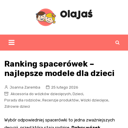
Skip
to
content
Ranking spacerówek –
najlepsze modele dla dzieci
Joanna Zaremba
25 lutego 2026
,
,
Akcesoria do wózków dziecięcych
Dzieci
,
,
,
Porady dla rodziców
Recenzje produktów
Wózki dziecięce
Zdrowie dzieci
Wybór odpowiedniej spacerówki to jedna zważniejszych
decyzji, przed którą stają rodzice.
Dobry wózek