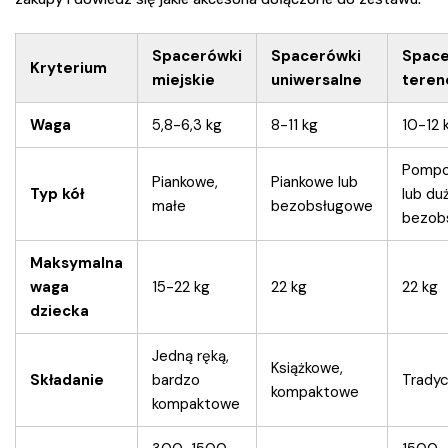
Spacerówki
Spacerówki
Space
Kryterium
miejskie
uniwersalne
tere
Waga
5,8-6,3 kg
8-11 kg
10-12 
Pomp
Piankowe,
Piankowe lub
Typ kół
lub du
małe
bezobsługowe
bezob
Maksymalna
waga
15-22 kg
22 kg
22 kg
dziecka
Jedną ręką,
Książkowe,
Składanie
bardzo
Tradyc
kompaktowe
kompaktowe