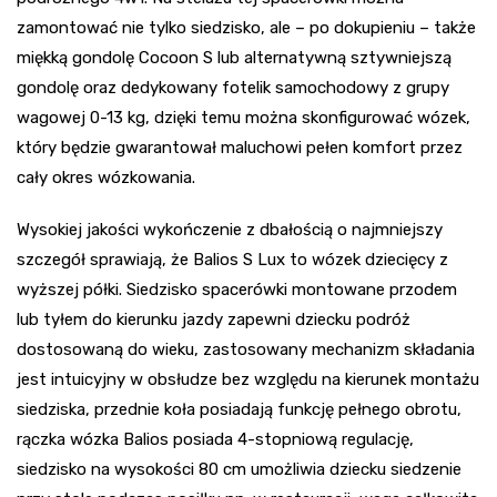
zamontować nie tylko siedzisko, ale – po dokupieniu – także
miękką gondolę Cocoon S lub alternatywną sztywniejszą
gondolę oraz dedykowany fotelik samochodowy z grupy
wagowej 0-13 kg, dzięki temu można skonfigurować wózek,
który będzie gwarantował maluchowi pełen komfort przez
cały okres wózkowania.
Wysokiej jakości wykończenie z dbałością o najmniejszy
szczegół sprawiają, że Balios S Lux to wózek dziecięcy z
wyższej półki. Siedzisko spacerówki montowane przodem
lub tyłem do kierunku jazdy zapewni dziecku podróż
dostosowaną do wieku, zastosowany mechanizm składania
jest intuicyjny w obsłudze bez względu na kierunek montażu
siedziska, przednie koła posiadają funkcję pełnego obrotu,
rączka wózka Balios posiada 4-stopniową regulację,
siedzisko na wysokości 80 cm umożliwia dziecku siedzenie