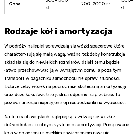
300-1500
1500
Cena
700-2000 zł
zł
zł
Rodzaje kół i amortyzacja
W podróży najlepiej sprawdzają się wózki spacerowe które
charakteryzują się małą wagą, ważne też żeby konstrukcja
składała się do niewielkich rozmiarów dzięki temu będzie
łatwo przechowywać ją w wynajętym domu, a poza tym
transport w bagażniku samochodu nie sprawi trudności.
Dobrze żeby wózek na podróż miał skuteczną amortyzację
oraz duże koła, świetnie jeśli są odporne na przebicie, to
pozwoli uniknąć nieprzyjemnej niespodzianki na wycieczce.
Na terenach wiejskich najlepiej sprawdzają się wózki z
dużymi kołami i dobrym systemem amortyzacji. Pompowane
koła w połączeniu z miękkim zawieszeniem niwelują