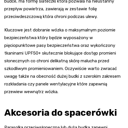
budce, ma formę siateczki która pozwala na nieustanny
przepływ powietrza, zawierają w zestawie folię
przeciwdeszczową która chroni podczas ulewy.
Kluczowe jest dobranie wózka o maksymalnym poziomie
bezpieczeństwa który będzie wyposażony w
pięciopunktowe pasy bezpieczeństwa oraz wykończony
tkaninami UPF50+ skutecznie blokujące dostęp promieni
słonecznych co chroni delikatną skórę malucha przed
szkodliwym promieniowaniem. Oczywiście warto zwracać
uwagę także na obecność dużej budki z szerokim zakresem
rozkładania czy panele wentylacyjne które zapewnią
przewiew wewnątrz wózka.
Akcesoria do spacerówki
Parasolka przeciwsłoneczna lub duża budka zapewni