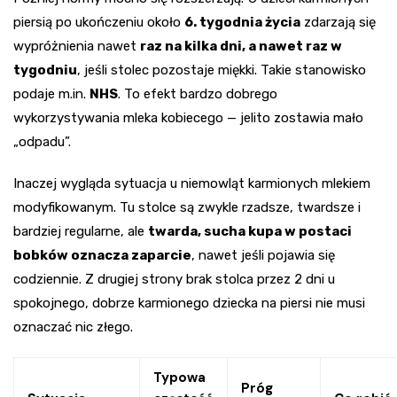
piersią po ukończeniu około
6. tygodnia życia
zdarzają się
wypróżnienia nawet
raz na kilka dni, a nawet raz w
tygodniu
, jeśli stolec pozostaje miękki. Takie stanowisko
podaje m.in.
NHS
. To efekt bardzo dobrego
wykorzystywania mleka kobiecego — jelito zostawia mało
„odpadu”.
Inaczej wygląda sytuacja u niemowląt karmionych mlekiem
modyfikowanym. Tu stolce są zwykle rzadsze, twardsze i
bardziej regularne, ale
twarda, sucha kupa w postaci
bobków oznacza zaparcie
, nawet jeśli pojawia się
codziennie. Z drugiej strony brak stolca przez 2 dni u
spokojnego, dobrze karmionego dziecka na piersi nie musi
oznaczać nic złego.
Typowa
Próg