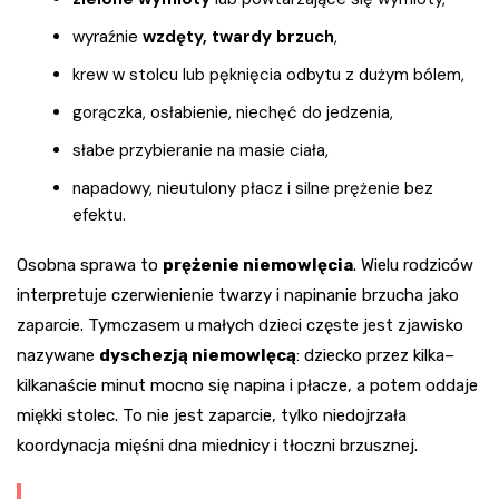
wyraźnie
wzdęty, twardy brzuch
,
krew w stolcu lub pęknięcia odbytu z dużym bólem,
gorączka, osłabienie, niechęć do jedzenia,
słabe przybieranie na masie ciała,
napadowy, nieutulony płacz i silne prężenie bez
efektu.
Osobna sprawa to
prężenie niemowlęcia
. Wielu rodziców
interpretuje czerwienienie twarzy i napinanie brzucha jako
zaparcie. Tymczasem u małych dzieci częste jest zjawisko
nazywane
dyschezją niemowlęcą
: dziecko przez kilka–
kilkanaście minut mocno się napina i płacze, a potem oddaje
miękki stolec. To nie jest zaparcie, tylko niedojrzała
koordynacja mięśni dna miednicy i tłoczni brzusznej.