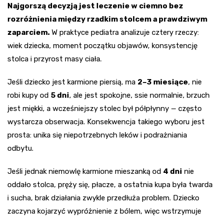
Najgorszą decyzją jest leczenie w ciemno bez
rozróżnienia między rzadkim stolcem a prawdziwym
zaparciem.
W praktyce pediatra analizuje cztery rzeczy:
wiek dziecka, moment początku objawów, konsystencję
stolca i przyrost masy ciała.
Jeśli dziecko jest karmione piersią, ma
2–3 miesiące
, nie
robi kupy od
5 dni
, ale jest spokojne, ssie normalnie, brzuch
jest miękki, a wcześniejszy stolec był półpłynny — często
wystarcza obserwacja. Konsekwencja takiego wyboru jest
prosta: unika się niepotrzebnych leków i podrażniania
odbytu.
Jeśli jednak niemowlę karmione mieszanką od
4 dni
nie
oddało stolca, pręży się, płacze, a ostatnia kupa była twarda
i sucha, brak działania zwykle przedłuża problem. Dziecko
zaczyna kojarzyć wypróżnienie z bólem, więc wstrzymuje