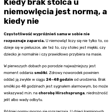
Kiedy brak stolca u
niemowlęcia jest normą, a
kiedy nie
Częstotliwość wypróżnień sama w sobie nie
rozpoznaje zaparcia.
U niemowląt liczy się nie tylko to, co
dzieje się w pieluszce, ale też to, czy stolec jest miękki, czy
dziecko je normalnie i czy prawidłowo przybiera na masie.
W pierwszych dobach po porodzie najważniejszy jest
moment oddania
smółki
. Zdrowy noworodek powinien
oddać ją zwykle w ciągu
24–48 godzin
od urodzenia. Brak
smółki po 48 godzinach jest sygnałem alarmowym, bo może
wskazywać m.in. na
chorobę Hirschsprunga
, niedrożność
jelit albo wady odbytu.
Później normy mocno się rozszerzają. U dzieci karmionych