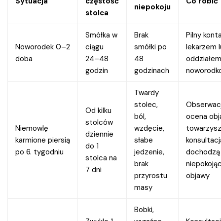
Sytuacja
częstość
Co robić
niepokoju
stolca
Smółka w
Brak
Pilny kont
Noworodek 0–2
ciągu
smółki po
lekarzem 
doba
24–48
48
oddziałe
godzin
godzinach
noworod
Twardy
stolec,
Obserwacj
Od kilku
ból,
ocena ob
stolców
Niemowlę
wzdęcie,
towarzysz
dziennie
karmione piersią
słabe
konsultac
do 1
po 6. tygodniu
jedzenie,
dochodzą
stolca na
brak
niepokoją
7 dni
przyrostu
objawy
masy
Bobki,