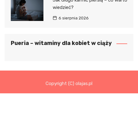
Jak długo karmić piersią – co warto
wiedzieć?
6 sierpnia 2026
Pueria – witaminy dla kobiet w ciąży
Copyright (C) olajas.pl