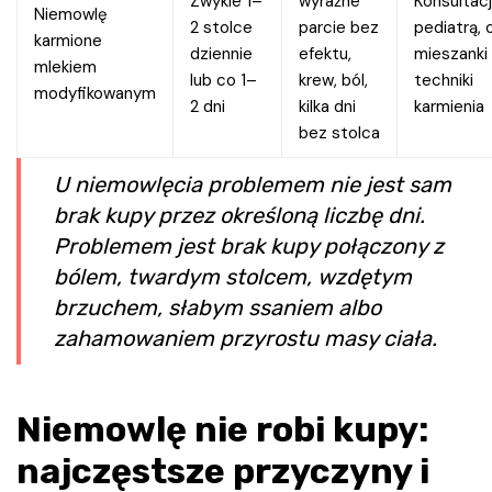
Zwykle 1–
wyraźne
Konsultacj
Niemowlę
2 stolce
parcie bez
pediatrą,
karmione
dziennie
efektu,
mieszanki 
mlekiem
lub co 1–
krew, ból,
techniki
modyfikowanym
2 dni
kilka dni
karmienia
bez stolca
U niemowlęcia problemem nie jest sam
brak kupy przez określoną liczbę dni.
Problemem jest brak kupy połączony z
bólem, twardym stolcem, wzdętym
brzuchem, słabym ssaniem albo
zahamowaniem przyrostu masy ciała.
Niemowlę nie robi kupy
:
najczęstsze przyczyny i