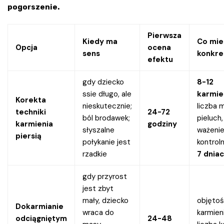
pogorszenie.
Pierwsza
Kiedy ma
Co mie
Opcja
ocena
sens
konkre
efektu
gdy dziecko
8-12
ssie długo, ale
karmie
Korekta
nieskutecznie;
liczba 
techniki
24-72
ból brodawek;
pieluch,
karmienia
godziny
słyszalne
ważeni
piersią
połykanie jest
kontrol
rzadkie
7 dnia
gdy przyrost
jest zbyt
mały, dziecko
objętoś
Dokarmianie
wraca do
karmien
odciągniętym
24-48