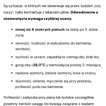
Są sytuacje, w których nie obserwuje się przez tydzień „czy
ruszy”, tylko kontaktuje z lekarzem pilnie.
Odwodnienie u
niemowlęcia wymaga szybkiej oceny.
mniej niż 6 mokrych pieluch
na dobę po 5. dobie
życia,
senność, trudność w wybudzeniu do karmienia,
wiotkość,
suchość w ustach, zapadnięte ciemiączko, brak łez,
gorączka
≥38,0°C
u niemowlęcia poniżej 3. miesiąca,
nasilone wymioty, zielone wymioty, krew w stolcu,
duszność, sinienie, męczenie się przy jedzeniu,
potliwość podczas karmienia.
Potliwość i zadyszka przy piersi lub butelce szczególnie
powinny zwrócić uwagę, bo bywają związane z wadami