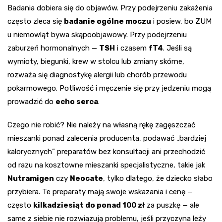
Badania dobiera się do objawów. Przy podejrzeniu zakażenia
często zleca się
badanie ogólne moczu
i posiew, bo ZUM
u niemowląt bywa skąpoobjawowy. Przy podejrzeniu
zaburzeń hormonalnych —
TSH
i czasem
fT4
. Jeśli są
wymioty, biegunki, krew w stolcu lub zmiany skórne,
rozważa się diagnostykę alergii lub chorób przewodu
pokarmowego. Potliwość i męczenie się przy jedzeniu mogą
prowadzić do
echo serca
.
Czego nie robić? Nie należy na własną rękę zagęszczać
mieszanki ponad zalecenia producenta, podawać „bardziej
kalorycznych” preparatów bez konsultacji ani przechodzić
od razu na kosztowne mieszanki specjalistyczne, takie jak
Nutramigen
czy
Neocate
, tylko dlatego, że dziecko słabo
przybiera. Te preparaty mają swoje wskazania i cenę —
często
kilkadziesiąt do ponad 100 zł
za puszkę — ale
same z siebie nie rozwiązują problemu, jeśli przyczyna leży