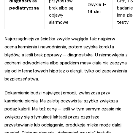
diagnostyka
przyrostów
CRP, TS
zwykle
1-
pediatryczna
brak albo są
badanie
14 dni
objawy
inne zl
alarmowe
testy
Najrozsądniejsza ścieżka zwykle wygląda tak: najpierw
ocena karmienia i nawodnienia, potem szybka korekta
błędów, a jeśli brak poprawy — diagnostyka. U niemowlęcia z
cechami odwodnienia albo spadkiem masy ciała nie zaczyna
się od internetowych hipotez o alergii, tylko od zapewnienia
bezpieczeństwa.
Dokarmianie budzi najwięcej emocji, zwłaszcza przy
karmieniu piersią. Ma zaletę oczywistą: szybko zwiększa
podaż kalorii. Ma też cenę — jeśli w tym samym czasie nie
zwiększy się stymulacji laktacji przez częstsze
przystawianie lub odciąganie, produkcja mleka może dalej
spadać. Dlatego decyzja „dokarmiać czy nie” jest źle