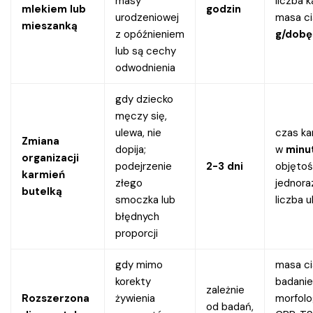
masy
liczba k
mlekiem lub
godzin
urodzeniowej
masa ci
mieszanką
z opóźnieniem
g/dobę
lub są cechy
odwodnienia
gdy dziecko
męczy się,
ulewa, nie
czas ka
Zmiana
dopija;
w
minu
organizacji
podejrzenie
2-3 dni
objęto
karmień
złego
jednora
butelką
smoczka lub
liczba 
błędnych
proporcji
gdy mimo
masa ci
korekty
badanie
zależnie
Rozszerzona
żywienia
morfolo
od badań,