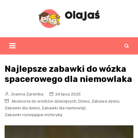
Skip
to
content
Najlepsze zabawki do wózka
spacerowego dla niemowlaka
Joanna Zaremba
24 lipca 2025
,
,
,
Akcesoria do wózków dziecięcych
Dzieci
Zabawa dzieci
,
,
Zabawki dla dzieci
Zabawki dla niemowląt
Zabawki rozwijające motorykę