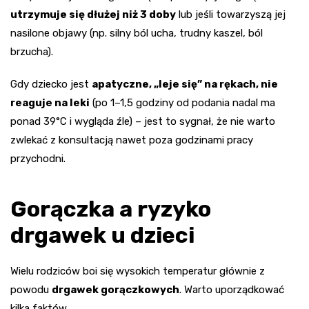
utrzymuje się dłużej niż 3 doby
lub jeśli towarzyszą jej
nasilone objawy (np. silny ból ucha, trudny kaszel, ból
brzucha).
Gdy dziecko jest
apatyczne, „leje się” na rękach, nie
reaguje na leki
(po 1–1,5 godziny od podania nadal ma
ponad 39°C i wygląda źle) – jest to sygnał, że nie warto
zwlekać z konsultacją nawet poza godzinami pracy
przychodni.
Gorączka a ryzyko
drgawek u dzieci
Wielu rodziców boi się wysokich temperatur głównie z
powodu
drgawek gorączkowych
. Warto uporządkować
kilka faktów.