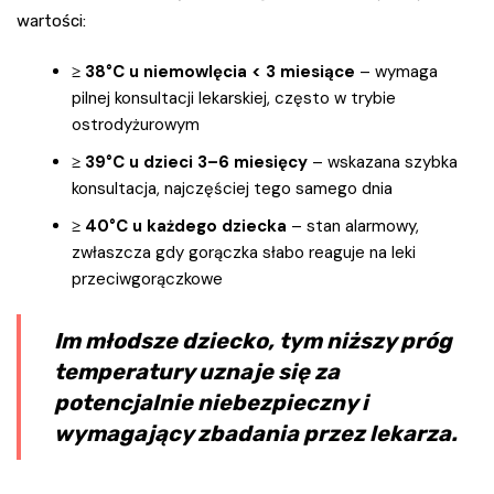
wartości:
≥ 38°C u niemowlęcia < 3 miesiące
– wymaga
pilnej konsultacji lekarskiej, często w trybie
ostrodyżurowym
≥ 39°C u dzieci 3–6 miesięcy
– wskazana szybka
konsultacja, najczęściej tego samego dnia
≥ 40°C u każdego dziecka
– stan alarmowy,
zwłaszcza gdy gorączka słabo reaguje na leki
przeciwgorączkowe
Im młodsze dziecko, tym niższy próg
temperatury uznaje się za
potencjalnie niebezpieczny i
wymagający zbadania przez lekarza.