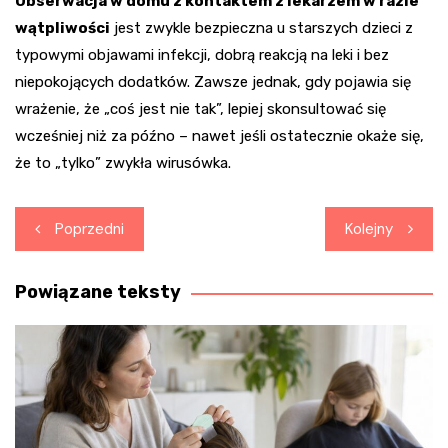
Obserwacja w domu z kontaktem z lekarzem w razie
wątpliwości
jest zwykle bezpieczna u starszych dzieci z
typowymi objawami infekcji, dobrą reakcją na leki i bez
niepokojących dodatków. Zawsze jednak, gdy pojawia się
wrażenie, że „coś jest nie tak”, lepiej skonsultować się
wcześniej niż za późno – nawet jeśli ostatecznie okaże się,
że to „tylko” zwykła wirusówka.
Nawigacja
Poprzedni
Kolejny
wpisu
Powiązane teksty