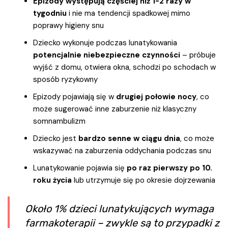
Epizody występują częściej niż 1-2 razy w
tygodniu
i nie ma tendencji spadkowej mimo
poprawy higieny snu
Dziecko wykonuje podczas lunatykowania
potencjalnie niebezpieczne czynności
– próbuje
wyjść z domu, otwiera okna, schodzi po schodach w
sposób ryzykowny
Epizody pojawiają się w
drugiej połowie nocy
, co
może sugerować inne zaburzenie niż klasyczny
somnambulizm
Dziecko jest
bardzo senne w ciągu dnia
, co może
wskazywać na zaburzenia oddychania podczas snu
Lunatykowanie pojawia się
po raz pierwszy po 10.
roku życia
lub utrzymuje się po okresie dojrzewania
Około 1% dzieci lunatykujących wymaga
farmakoterapii – zwykle są to przypadki z