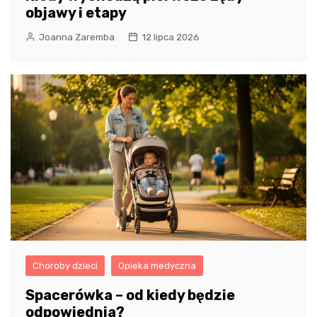
objawy i etapy
Joanna Zaremba
12 lipca 2026
Choroby dzieci
Opieka medyczna
Spacerówka – od kiedy będzie
odpowiednia?